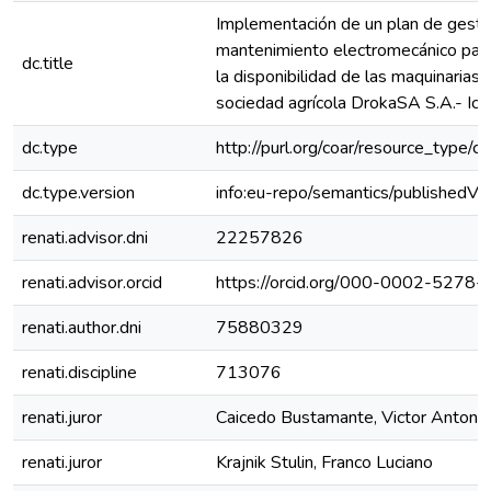
Implementación de un plan de gesti
mantenimiento electromecánico par
dc.title
la disponibilidad de las maquinarias 
sociedad agrícola DrokaSA S.A.- Ica
dc.type
http://purl.org/coar/resource_type/c
dc.type.version
info:eu-repo/semantics/publishedVe
renati.advisor.dni
22257826
renati.advisor.orcid
https://orcid.org/000-0002-5278
renati.author.dni
75880329
renati.discipline
713076
renati.juror
Caicedo Bustamante, Victor Antonio
renati.juror
Krajnik Stulin, Franco Luciano