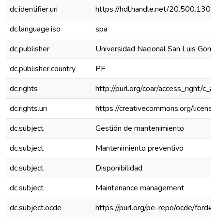
dc.identifier.uri
https://hdl.handle.net/20.500.130
dc.language.iso
spa
dc.publisher
Universidad Nacional San Luis Gonz
dc.publisher.country
PE
dc.rights
http://purl.org/coar/access_right/c_a
dc.rights.uri
https://creativecommons.org/license
dc.subject
Gestión de mantenimiento
dc.subject
Mantenimiento preventivo
dc.subject
Disponibilidad
dc.subject
Maintenance management
dc.subject.ocde
https://purl.org/pe-repo/ocde/ford#