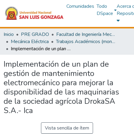
Comunidades
Todo
Acerca 
DSpace
Reposit
Inicio
PRE GRADO
Facultad de Ingeniería Mecánica Eléctrica y Electrónica
Mecánica Eléctrica
Trabajos Académicos (monografías)
Implementación de un plan de gestión de mantenimiento electromecánico para mejorar la disponibilidad de las maquinarias de la sociedad agrícola DrokaSA S.A.- Ica
Implementación de un plan de
gestión de mantenimiento
electromecánico para mejorar la
disponibilidad de las maquinarias
de la sociedad agrícola DrokaSA
S.A.- Ica
Vista sencilla de ítem