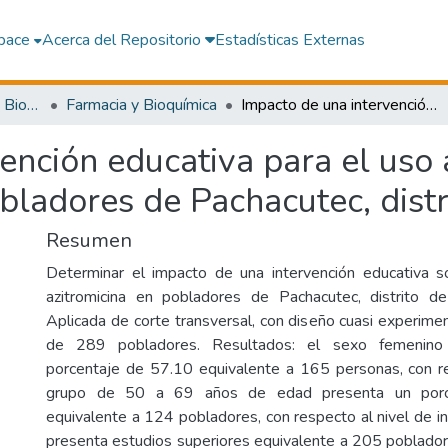
pace
Acerca del Repositorio
Estadísticas Externas
Facultad de Farmacia y Bioquímica
Farmacia y Bioquímica
Impacto de una intervención educativa para el uso adecuado de azitromicina en los pobladores de Pachacutec, distrito de Tate 2021
vención educativa para el uso
obladores de Pachacutec, dist
Resumen
Determinar el impacto de una intervención educativa 
azitromicina en pobladores de Pachacutec, distrito de
Aplicada de corte transversal, con diseño cuasi experime
de 289 pobladores. Resultados: el sexo femenino
porcentaje de 57.10 equivalente a 165 personas, con r
grupo de 50 a 69 años de edad presenta un por
equivalente a 124 pobladores, con respecto al nivel de 
presenta estudios superiores equivalente a 205 poblador