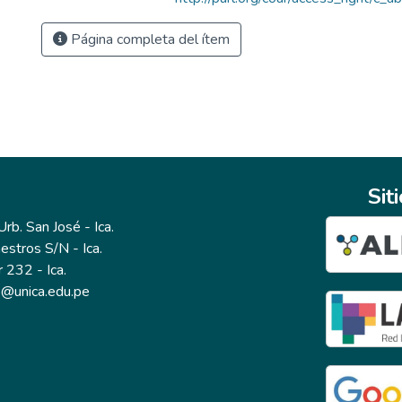
Página completa del ítem
Sit
b. San José - Ica.
estros S/N - Ica.
r 232 - Ica.
io@unica.edu.pe