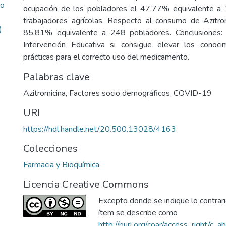
so
ocupación de los pobladores el 47.77% equivalente a
trabajadores agrícolas. Respecto al consumo de Azitro
)
85.81% equivalente a 248 pobladores. Conclusiones:
Intervención Educativa si consigue elevar los conocim
prácticas para el correcto uso del medicamento.
Palabras clave
Azitromicina
,
Factores socio demográficos
,
COVID-19
URI
https://hdl.handle.net/20.500.13028/4163
Colecciones
Farmacia y Bioquímica
Licencia Creative Commons
Excepto donde se indique lo contrario
ítem se describe como
http://purl.org/coar/access_right/c_a