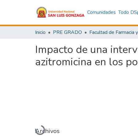
Comunidades
Todo DS
Inicio
PRE GRADO
Impacto de una inter
azitromicina en los p
Cargando...
Archivos