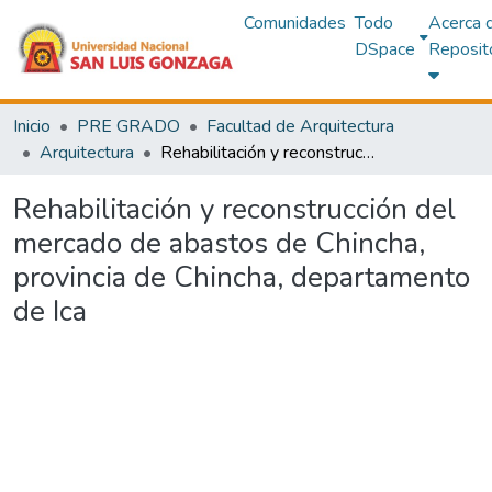
Comunidades
Todo
Acerca 
DSpace
Reposit
Inicio
PRE GRADO
Facultad de Arquitectura
Arquitectura
Rehabilitación y reconstrucción del mercado de abastos de Chincha, provincia de Chincha, departamento de Ica
Rehabilitación y reconstrucción del
mercado de abastos de Chincha,
provincia de Chincha, departamento
de Ica