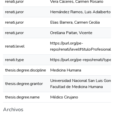
renati.juror
Vera Cáceres, Carmen Rosario
renati.juror
Hernández Ramos, Luis Adalberto
renati.juror
Elias Barrera, Carmen Cecilia
renati.juror
Orellana Paitan, Vicente
https://purl.org/pe-
renati.level
repo/renati/level#tituloProfesional
renati.type
https://purl.org/pe-repo/renati/type
thesis.degree.discipline
Medicina Humana
Universidad Nacional San Luis Gonz
thesis.degree.grantor
Facultad de Medicina Humana
thesis.degree.name
Médico Cirujano
Archivos