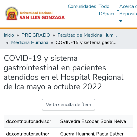
Comunidades
Todo
Acerca 
DSpace
Reposit
Inicio
PRE GRADO
Facultad de Medicina Humana
Medicina Humana
COVID-19 y sistema gastrointestinal en pacientes atendidos en el Hospital Regional de Ica mayo a octubre 2022
COVID-19 y sistema
gastrointestinal en pacientes
atendidos en el Hospital Regional
de Ica mayo a octubre 2022
Vista sencilla de ítem
dc.contributor.advisor
Saavedra Escobar, Sonia Nelva
dc.contributor.author
Guerra Huamaní, Paola Esther