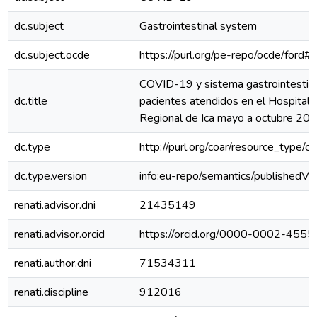
dc.subject
Gastrointestinal system
dc.subject.ocde
https://purl.org/pe-repo/ocde/ford#
COVID-19 y sistema gastrointestina
dc.title
pacientes atendidos en el Hospital
Regional de Ica mayo a octubre 20
dc.type
http://purl.org/coar/resource_type/c
dc.type.version
info:eu-repo/semantics/publishedVe
renati.advisor.dni
21435149
renati.advisor.orcid
https://orcid.org/0000-0002-455
renati.author.dni
71534311
renati.discipline
912016