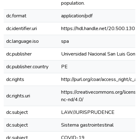
population.
dc.format
application/pdf
dc.identifier.uri
https://hdl.handle.net/20.500.130
dc.language.iso
spa
dc.publisher
Universidad Nacional San Luis Gonz
dc.publisher.country
PE
dc.rights
http://purl.org/coar/access_right/c_a
https://creativecommons.org/licens
dc.rights.uri
nc-nd/4.0/
dc.subject
LAW/JURISPRUDENCE
dc.subject
Sistema gastrointestinal
dc.subject
COVID-19