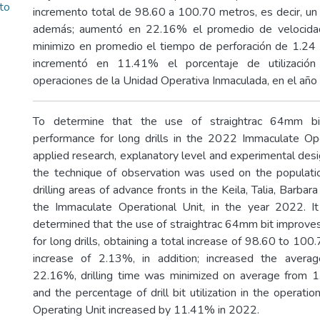
to
incremento total de 98.60 a 100.70 metros, es decir, u
además; aumentó en 22.16% el promedio de velocidad
minimizo en promedio el tiempo de perforación de 1.24
incrementó en 11.41% el porcentaje de utilizació
operaciones de la Unidad Operativa Inmaculada, en el año
To determine that the use of straightrac 64mm bit 
performance for long drills in the 2022 Immaculate Oper
applied research, explanatory level and experimental des
the technique of observation was used on the populati
drilling areas of advance fronts in the Keila, Talia, Barbar
the Immaculate Operational Unit, in the year 2022. I
determined that the use of straightrac 64mm bit improves
for long drills, obtaining a total increase of 98.60 to 100.
increase of 2.13%, in addition; increased the averag
22.16%, drilling time was minimized on average from 1
and the percentage of drill bit utilization in the operati
Operating Unit increased by 11.41% in 2022.