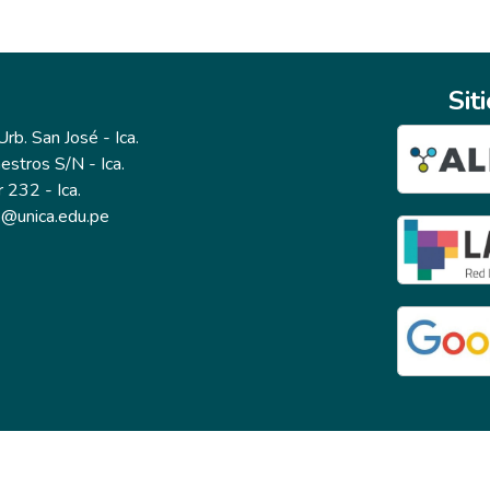
Sit
b. San José - Ica.
estros S/N - Ica.
r 232 - Ica.
io@unica.edu.pe