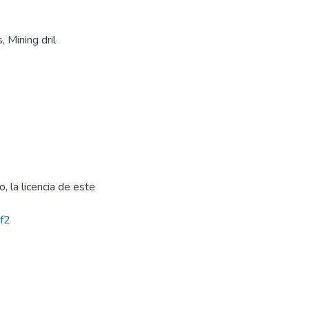
s
,
Mining dril
, la licencia de este
bf2