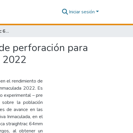
Iniciar sesión
Uso de broca straightrac 64 mm en el rendimiento de perforación para taladros largos en la Unidad Operativa Inmaculada 2022
de perforación para
a 2022
 en el rendimiento de
 Inmaculada 2022. Es
eño experimental – pre
 sobre la población
tes de avance en las
iva Inmaculada, en el
ca straightrac 64mm
rgos, al obtener un