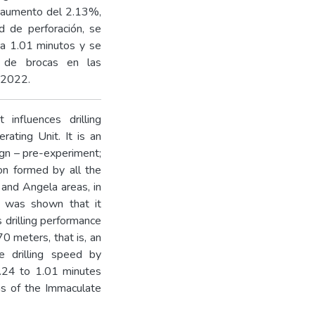
n aumento del 2.13%,
 de perforación, se
 a 1.01 minutos y se
n de brocas en las
 2022.
influences drilling
ating Unit. It is an
ign – pre-experiment;
on formed by all the
a and Angela areas, in
t was shown that it
 drilling performance
70 meters, that is, an
e drilling speed by
.24 to 1.01 minutes
ons of the Immaculate