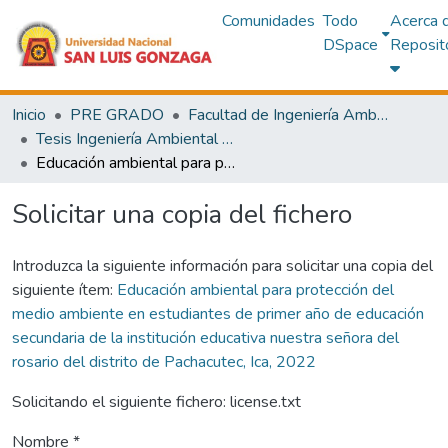
Comunidades
Todo
Acerca 
DSpace
Reposit
Inicio
PRE GRADO
Facultad de Ingeniería Ambiental y Sanitaria
Tesis Ingeniería Ambiental y Sanitaria
Educación ambiental para protección del medio ambiente en estudiantes de primer año de educación secundaria de la institución educativa nuestra señora del rosario del distrito de Pachacutec, Ica, 2022
Solicitar una copia del fichero
Introduzca la siguiente información para solicitar una copia del
siguiente ítem:
Educación ambiental para protección del
medio ambiente en estudiantes de primer año de educación
secundaria de la institución educativa nuestra señora del
rosario del distrito de Pachacutec, Ica, 2022
Solicitando el siguiente fichero: license.txt
Nombre *