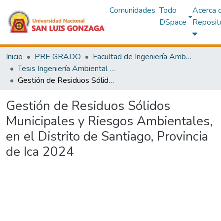
Comunidades
Todo
Acerca 
DSpace
Reposit
Inicio
PRE GRADO
Facultad de Ingeniería Ambiental y Sanitaria
Tesis Ingeniería Ambiental y Sanitaria
Gestión de Residuos Sólidos Municipales y Riesgos Ambientales, en el Distrito de Santiago, Provincia de Ica 2024
Gestión de Residuos Sólidos
Municipales y Riesgos Ambientales,
en el Distrito de Santiago, Provincia
de Ica 2024