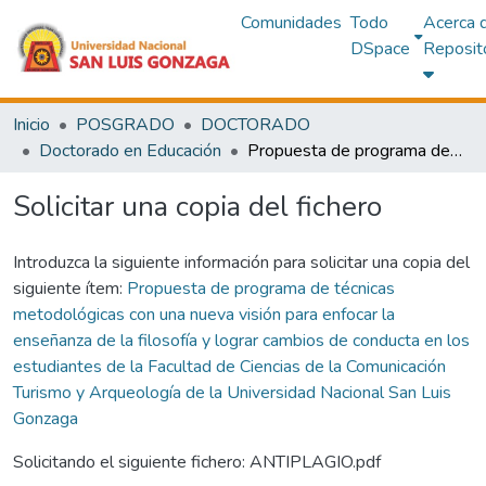
Comunidades
Todo
Acerca 
DSpace
Reposit
Inicio
POSGRADO
DOCTORADO
Doctorado en Educación
Propuesta de programa de técnicas metodológicas con una nueva visión para enfocar la enseñanza de la filosofía y lograr cambios de conducta en los estudiantes de la Facultad de Ciencias de la Comunicación Turismo y Arqueología de la Universidad Nacional San Luis Gonzaga
Solicitar una copia del fichero
Introduzca la siguiente información para solicitar una copia del
siguiente ítem:
Propuesta de programa de técnicas
metodológicas con una nueva visión para enfocar la
enseñanza de la filosofía y lograr cambios de conducta en los
estudiantes de la Facultad de Ciencias de la Comunicación
Turismo y Arqueología de la Universidad Nacional San Luis
Gonzaga
Solicitando el siguiente fichero: ANTIPLAGIO.pdf