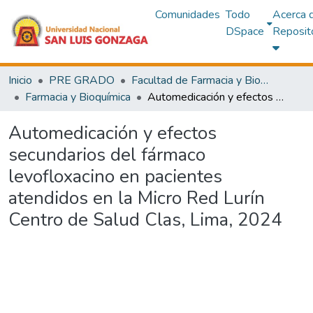
Comunidades
Todo
Acerca 
DSpace
Reposit
Inicio
PRE GRADO
Facultad de Farmacia y Bioquímica
Farmacia y Bioquímica
Automedicación y efectos secundarios del fármaco levofloxacino en pacientes atendidos en la Micro Red Lurín Centro de Salud Clas, Lima, 2024
Automedicación y efectos
secundarios del fármaco
levofloxacino en pacientes
atendidos en la Micro Red Lurín
Centro de Salud Clas, Lima, 2024