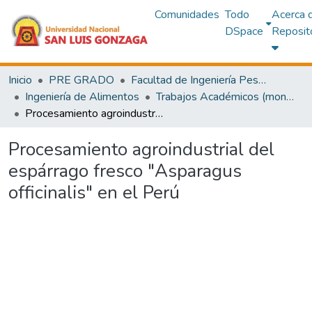
Comunidades
Todo
Acerca 
DSpace
Reposit
Inicio
PRE GRADO
Facultad de Ingeniería Pesquera y de Alimentos
Ingeniería de Alimentos
Trabajos Académicos (monografías)
Procesamiento agroindustrial del espárrago fresco "Asparagus officinalis" en el Perú
Procesamiento agroindustrial del
espárrago fresco "Asparagus
officinalis" en el Perú