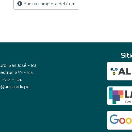
Página completa del ítem
Sit
b. San José - Ica.
estros S/N - Ica.
r 232 - Ica.
io@unica.edu.pe