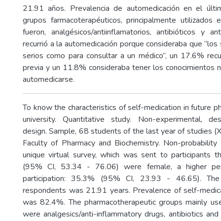
21.91 años. Prevalencia de automedicación en el últ
grupos farmacoterapéuticos, principalmente utilizados 
fueron, analgésicos/antiinflamatorios, antibióticos y a
recurrió a la automedicación porque consideraba que “los
serios como para consultar a un médico”, un 17.6% recur
previa y un 11.8% consideraba tener los conocimientos 
automedicarse.
To know the characteristics of self-medication in future p
university. Quantitative study. Non-experimental, desc
design. Sample, 68 students of the last year of studies (
Faculty of Pharmacy and Biochemistry. Non-probability 
unique virtual survey, which was sent to participants t
(95% CI, 53.34 - 76.06) were female, a higher pe
participation: 35.3% (95% CI, 23.93 - 46.65). T
respondents was 21.91 years. Prevalence of self-medicat
was 82.4%. The pharmacotherapeutic groups mainly used
were analgesics/anti-inflammatory drugs, antibiotics and