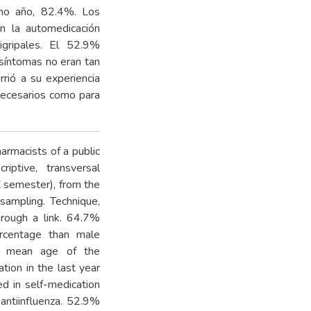
imo año, 82.4%. Los
en la automedicación
ntigripales. El 52.9%
 síntomas no eran tan
rió a su experiencia
necesarios como para
harmacists of a public
riptive, transversal
X semester), from the
sampling. Technique,
hrough a link. 64.7%
rcentage than male
he mean age of the
ion in the last year
 in self-medication
 antiinfluenza. 52.9%