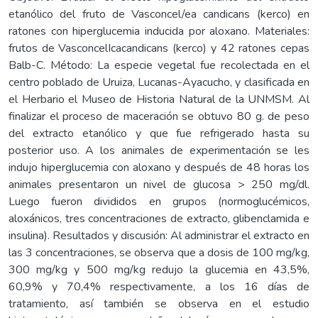
etanólico del fruto de Vasconcel/ea candicans (kerco) en
ratones con hiperglucemia inducida por aloxano. Materiales:
frutos de VasconcelIcacandicans (kerco) y 42 ratones cepas
Balb-C. Método: La especie vegetal fue recolectada en el
centro poblado de Uruiza, Lucanas-Ayacucho, y clasificada en
el Herbario el Museo de Historia Natural de la UNMSM. Al
finalizar el proceso de maceración se obtuvo 80 g. de peso
del extracto etanólico y que fue refrigerado hasta su
posterior uso. A los animales de experimentación se les
indujo hiperglucemia con aloxano y después de 48 horas los
animales presentaron un nivel de glucosa > 250 mg/dl.
Luego fueron divididos en grupos (normoglucémicos,
aloxánicos, tres concentraciones de extracto, glibenclamida e
insulina). Resultados y discusión: Al administrar el extracto en
las 3 concentraciones, se observa que a dosis de 100 mg/kg,
300 mg/kg y 500 mg/kg redujo la glucemia en 43,5%,
60,9% y 70,4% respectivamente, a los 16 días de
tratamiento, así también se observa en el estudio