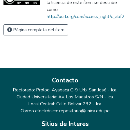
la licencia de este ítem se describe
como
http://purl.org/coar/access_right/c_abf2
Página completa del ítem
Contacto
Rectorado: Prolog. Ayabaca C-9 Urb. San José - Ica.
Ciudad Universitaria: Av. Los Maestros S/N - Ica.
Local Central: Calle Bolivar 232 - Ica.
Correo electrónico: repositorio@unica.edu.pe
Sitios de Interes