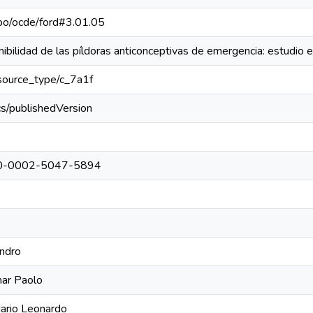
repo/ocde/ford#3.01.05
ibilidad de las píldoras anticonceptivas de emergencia: estudio 
resource_type/c_7a1f
cs/publishedVersion
0000-0002-5047-5894
andro
ar Paolo
ario Leonardo