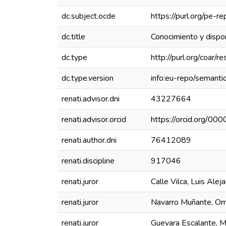
dc.subject.ocde
https://purl.org/pe-
dc.title
Conocimiento y dispon
dc.type
http://purl.org/coar/
dc.type.version
info:eu-repo/semanti
renati.advisor.dni
43227664
renati.advisor.orcid
https://orcid.org/
renati.author.dni
76412089
renati.discipline
917046
renati.juror
Calle Vilca, Luis Alej
renati.juror
Navarro Muñante, Om
renati.juror
Guevara Escalante, M