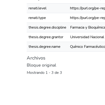
renati.level
https://purl.org/pe-re
renati.type
https://purl.org/pe-r
thesis.degree.discipline
Farmacia y Bioquímic
thesis.degree.grantor
Universidad Nacional
thesis.degree.name
Químico Farmacéutic
Archivos
Bloque original
Mostrando
1 - 3 de 3