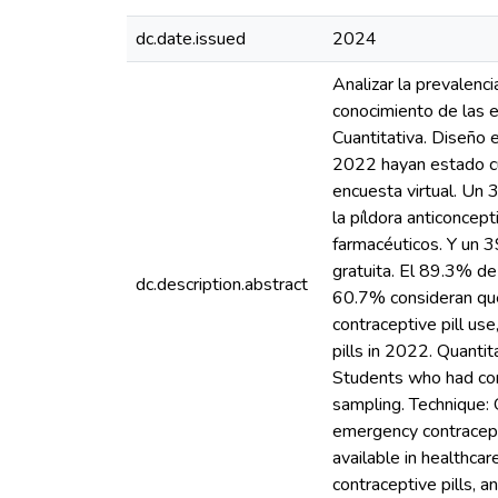
dc.date.issued
2024
Analizar la prevalenc
conocimiento de las e
Cuantitativa. Diseño 
2022 hayan estado cur
encuesta virtual. Un 
la píldora anticoncep
farmacéuticos. Y un 3
gratuita. El 89.3% de
dc.description.abstract
60.7% consideran que
contraceptive pill us
pills in 2022. Quanti
Students who had comp
sampling. Technique:
emergency contracepti
available in healthca
contraceptive pills, a