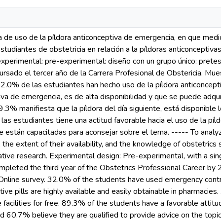
ia de uso de la píldora anticonceptiva de emergencia, en que medi
studiantes de obstetricia en relación a la píldoras anticonceptiv
experimental: pre-experimental: diseño con un grupo único: prete
sado el tercer año de la Carrera Profesional de Obstericia. Muestr
32.0% de las estudiantes han hecho uso de la píldora anticoncep
tiva de emergencia, es de alta disponibilidad y que se puede adqui
9.3% manifiesta que la píldora del día siguiente, está disponible
 las estudiantes tiene una actitud favorable hacia el uso de la pí
 están capacitadas para aconsejar sobre el tema. ----- To anal
e, the extent of their availability, and the knowledge of obstetri
tative research. Experimental design: Pre-experimental, with a s
leted the third year of the Obstetrics Professional Career by 2
 Online survey. 32.0% of the students have used emergency contr
ve pills are highly available and easily obtainable in pharmacies.
re facilities for free. 89.3% of the students have a favorable att
nd 60.7% believe they are qualified to provide advice on the topic