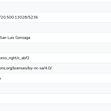
net/20.500.13028/5236
 San Luis Gonzaga
ccess_right/c_abf2
ons.org/licenses/by-nc-sa/4.0/
a