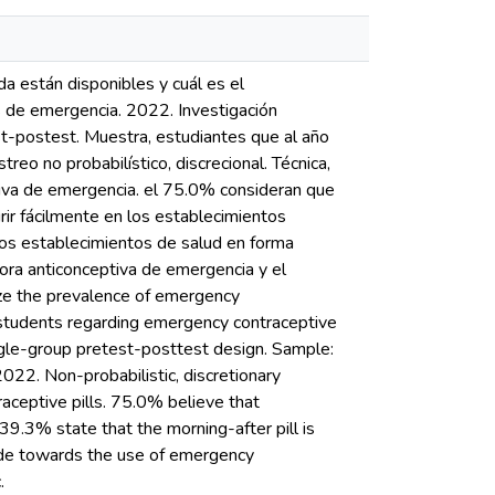
da están disponibles y cuál es el
as de emergencia. 2022. Investigación
st-postest. Muestra, estudiantes que al año
eo no probabilístico, discrecional. Técnica,
tiva de emergencia. el 75.0% consideran que
rir fácilmente en los establecimientos
 los establecimientos de salud en forma
ldora anticonceptiva de emergencia y el
yze the prevalence of emergency
cs students regarding emergency contraceptive
ingle-group pretest-posttest design. Sample:
022. Non-probabilistic, discretionary
aceptive pills. 75.0% believe that
 39.3% state that the morning-after pill is
itude towards the use of emergency
.