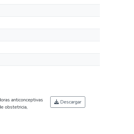
doras anticonceptivas
Descargar
 obstetricia,