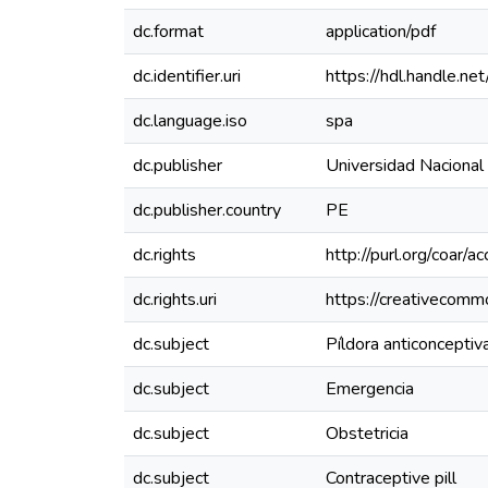
dc.format
application/pdf
dc.identifier.uri
https://hdl.handle.
dc.language.iso
spa
dc.publisher
Universidad Nacional
dc.publisher.country
PE
dc.rights
http://purl.org/coar/a
dc.rights.uri
https://creativecomm
dc.subject
Píldora anticonceptiv
dc.subject
Emergencia
dc.subject
Obstetricia
dc.subject
Contraceptive pill