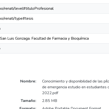
po/renati/level#tituloProfesional
epo/renati/type#tesis
a
 San Luis Gonzaga. Facultad de Farmacia y Bioquímica
o
Nombre:
Conocimiento y disponibilidad de las píl
de emergencia estudio en estudiantes de
2022.pdf
Tamaño:
2.85 MB
Formato:
Adobe Portable Document Format