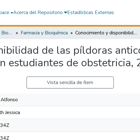
pace
Acerca del Repositorio
Estadísticas Externas
Facultad de Farmacia y Bioquímica
Farmacia y Bioquímica
Conocimiento y disponibilidad de las píldoras anticonceptivas de emergencia: estudio en estudiantes de obstetricia, 2022
ibilidad de las píldoras anti
n estudiantes de obstetricia,
Vista sencilla de ítem
 Alfonso
th Jessica
:34Z
:34Z