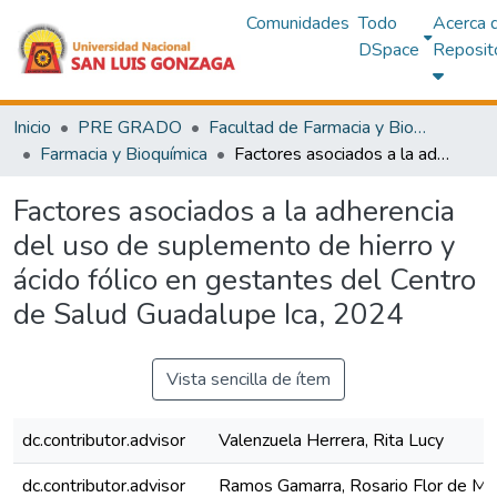
Comunidades
Todo
Acerca 
DSpace
Reposit
Inicio
PRE GRADO
Facultad de Farmacia y Bioquímica
Farmacia y Bioquímica
Factores asociados a la adherencia del uso de suplemento de hierro y ácido fólico en gestantes del Centro de Salud Guadalupe Ica, 2024
Factores asociados a la adherencia
del uso de suplemento de hierro y
ácido fólico en gestantes del Centro
de Salud Guadalupe Ica, 2024
Vista sencilla de ítem
dc.contributor.advisor
Valenzuela Herrera, Rita Lucy
dc.contributor.advisor
Ramos Gamarra, Rosario Flor de Ma