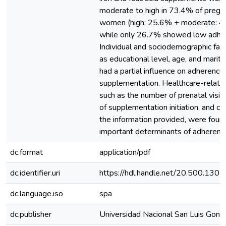
moderate to high in 73.4% of pregn
women (high: 25.6% + moderate: 4
while only 26.7% showed low adhe
Individual and sociodemographic fac
as educational level, age, and marita
had a partial influence on adherence
supplementation. Healthcare-related
such as the number of prenatal visits
of supplementation initiation, and cla
the information provided, were foun
important determinants of adherenc
dc.format
application/pdf
dc.identifier.uri
https://hdl.handle.net/20.500.130
dc.language.iso
spa
dc.publisher
Universidad Nacional San Luis Gonz