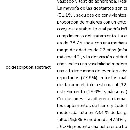
validado y test de adherencia. Resu
La mayoría de las gestantes son ca
(51.1%), seguidas de convivientes 
proporción de mujeres con un entor
conyugal estable, lo cual podría influi
cumplimiento del tratamiento. La e
es de 28.75 años, con una mediana 
rango de edad es de 22 años (míni
máxima 40), y la desviación estánda
años indica una variabilidad moderad
dc.description.abstract
una alta frecuencia de eventos adve
reportados (77.8%), entre los cuale
destacaron el dolor estomacal (32.
estreñimiento (15.6%) y náuseas (
Conclusiones. La adherencia farmaco
los suplementos de hierro y ácido fó
moderada-alta en 73.4 % de las ge
(alta: 25,6% + moderada: 47.8%), s
26.7% presenta una adherencia baj