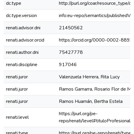
dc.type
http://purl.org/coar/resource_type/c
dc.type.version
info:eu-repo/semantics/publishedVe
renati.advisor.dni
21450562
renati.advisor.orcid
https://orcid.org/0000-0002-889
renati.author.dni
75427778
renati.discipline
917046
renati.juror
Valenzuela Herrera, Rita Lucy
renati.juror
Ramos Gamarra, Rosario Flor de Ma
renati.juror
Ramos Huamán, Bertha Estela
https://purl.org/pe-
renati.level
repo/renati/level#tituloProfesional
renati.type
https://purl.org/pe-repo/renati/type