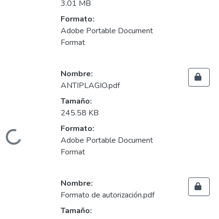
3.01 MB
Formato:
Adobe Portable Document
Format
Nombre:
ANTIPLAGIO.pdf
Tamaño:
245.58 KB
Formato:
ando...
Adobe Portable Document
Format
Nombre:
Formato de autorización.pdf
Tamaño: