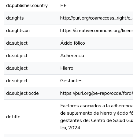
dc.publisher.country
PE
dc.rights
http://purl.org/coar/access_right/c_a
dc.rights.uri
https://creativecommons.org/license
dc.subject
Ácido fólico
dc.subject
Adherencia
dc.subject
Hierro
dc.subject
Gestantes
dc.subject.ocde
https://purl.org/pe-repo/ocde/ford#
Factores asociados a la adherencia 
de suplemento de hierro y ácido fóli
dc.title
gestantes del Centro de Salud Gua
Ica, 2024