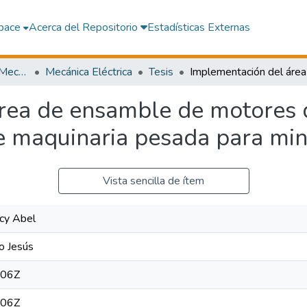
pace
Acerca del Repositorio
Estadísticas Externas
Facultad de Ingeniería Mecánica Eléctrica y Electrónica
Mecánica Eléctrica
Tesis
rea de ensamble de motores d
e maquinaria pesada para min
Vista sencilla de ítem
rcy Abel
o Jesús
:06Z
:06Z