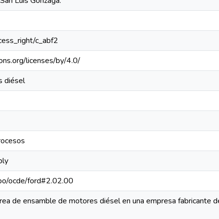
 San Luis Gonzaga.
ccess_right/c_abf2
ons.org/licenses/by/4.0/
 diésel
rocesos
bly
repo/ocde/ford#2.02.00
rea de ensamble de motores diésel en una empresa fabricante de