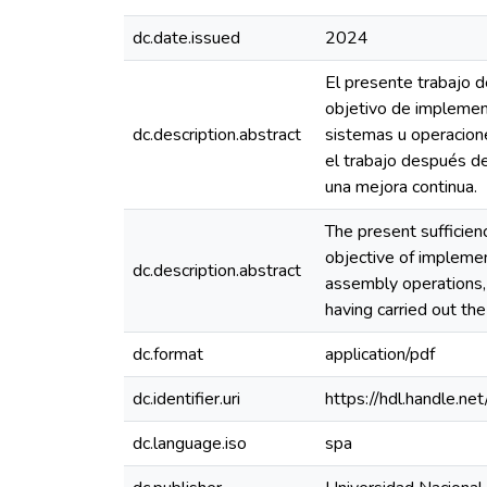
dc.date.issued
2024
El presente trabajo d
objetivo de implemen
dc.description.abstract
sistemas u operacione
el trabajo después d
una mejora continua.
The present sufficien
objective of implemen
dc.description.abstract
assembly operations, 
having carried out th
dc.format
application/pdf
dc.identifier.uri
https://hdl.handle.
dc.language.iso
spa