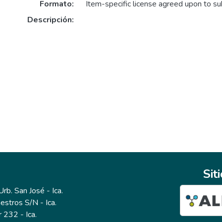
Formato:
Item-specific license agreed upon to s
Descripción:
Sit
b. San José - Ica.
estros S/N - Ica.
r 232 - Ica.