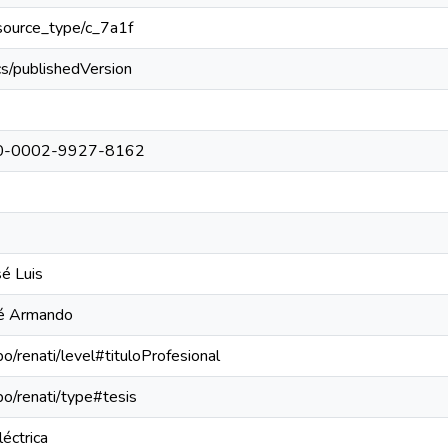
resource_type/c_7a1f
cs/publishedVersion
0000-0002-9927-8162
é Luis
sé Armando
po/renati/level#tituloProfesional
epo/renati/type#tesis
léctrica