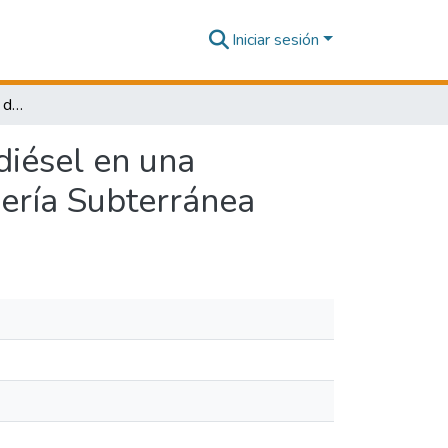
Iniciar sesión
Implementación del área de ensamble de motores diésel en una empresa fabricante de maquinaria pesada para minería Subterránea
iésel en una
ería Subterránea