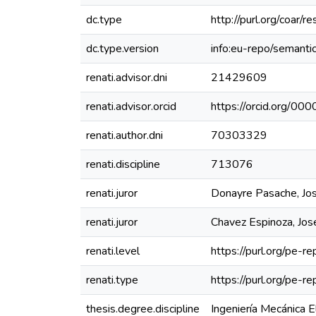
dc.type
http://purl.org/coar/
dc.type.version
info:eu-repo/semanti
renati.advisor.dni
21429609
renati.advisor.orcid
https://orcid.org/
renati.author.dni
70303329
renati.discipline
713076
renati.juror
Donayre Pasache, Jos
renati.juror
Chavez Espinoza, Jo
renati.level
https://purl.org/pe-re
renati.type
https://purl.org/pe-r
thesis.degree.discipline
Ingeniería Mecánica E