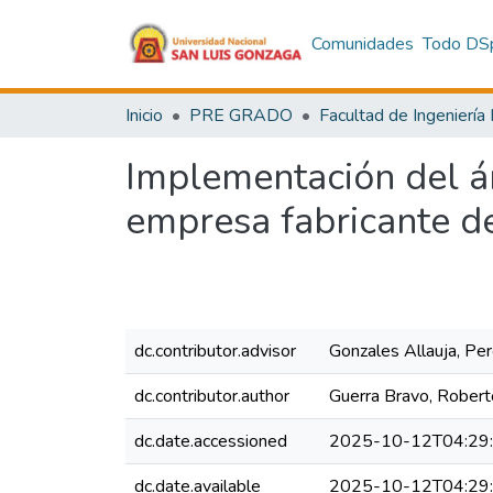
Comunidades
Todo DS
Inicio
PRE GRADO
Implementación del á
empresa fabricante d
dc.contributor.advisor
Gonzales Allauja, Pe
dc.contributor.author
Guerra Bravo, Robert
dc.date.accessioned
2025-10-12T04:29
dc.date.available
2025-10-12T04:29