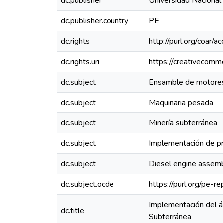
dc.publisher
Universidad Nacional
dc.publisher.country
PE
dc.rights
http://purl.org/coar/a
dc.rights.uri
https://creativecomm
dc.subject
Ensamble de motores
dc.subject
Maquinaria pesada
dc.subject
Minería subterránea
dc.subject
Implementación de p
dc.subject
Diesel engine assem
dc.subject.ocde
https://purl.org/pe-
Implementación del á
dc.title
Subterránea