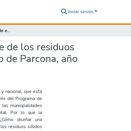
Iniciar sesión
Propuesta de un plan de ecoeficiencia en el reciclaje de los residuos sólidos domiciliarios de la Municipalidad del distrito de Parcona, año 2020
e de los residuos
to de Parcona, año
 y nacional, que está
avés del Programa de
e las municipalidades
ntal. Por lo que la
: ¿Cómo diseñar una
 los residuos sólidos