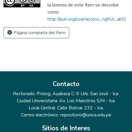
la licencia de este ítem se describe
como
http://purl.org/coar/access_right/c_abf2
Página completa del ítem
Contacto
Rectorado: Prolog. Ayabaca C-9 Urb. San José - Ica.
Ciudad Universitaria: Av. Los Maestros S/N - Ica.
Local Central: Calle Bolivar 232 - Ica.
Correo electrónico: repositorio@unica.edu.pe
Sitios de Interes