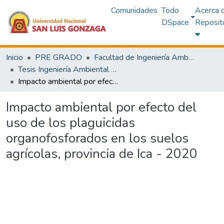
Comunidades
Todo
Acerca 
DSpace
Reposit
Inicio
PRE GRADO
Facultad de Ingeniería Ambiental y Sanitaria
Tesis Ingeniería Ambiental y Sanitaria
Impacto ambiental por efecto del uso de los plaguicidas organofosforados en los suelos agrícolas, provincia de Ica - 2020
Impacto ambiental por efecto del
uso de los plaguicidas
organofosforados en los suelos
agrícolas, provincia de Ica - 2020