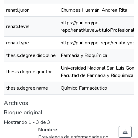
renati.juror
Chumbes Huamán, Andrea Rita
https://purl.org/pe-
renati.level
repo/renati/level#tituloProfesional
renati.type
https://purl.org/pe-repo/renati/type
thesis.degree.discipline
Farmacia y Bioquímica
Universidad Nacional San Luis Gonz
thesis.degree.grantor
Facultad de Farmacia y Bioquímica
thesis.degree.name
Químico Farmacéutico
Archivos
Bloque original
Mostrando
1 - 3 de 3
Nombre:
Prevalencia de enfermedades no