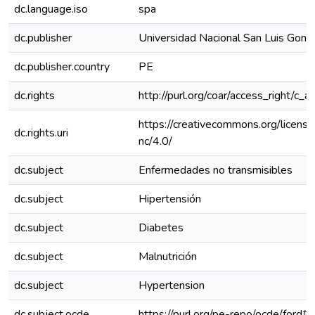
dc.language.iso
spa
dc.publisher
Universidad Nacional San Luis Gonz
dc.publisher.country
PE
dc.rights
http://purl.org/coar/access_right/c_a
https://creativecommons.org/licens
dc.rights.uri
nc/4.0/
dc.subject
Enfermedades no transmisibles
dc.subject
Hipertensión
dc.subject
Diabetes
dc.subject
Malnutrición
dc.subject
Hypertension
dc.subject.ocde
https://purl.org/pe-repo/ocde/ford#