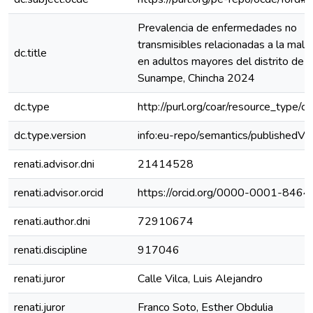
Prevalencia de enfermedades no
transmisibles relacionadas a la malnu
dc.title
en adultos mayores del distrito de
Sunampe, Chincha 2024
dc.type
http://purl.org/coar/resource_type/c
dc.type.version
info:eu-repo/semantics/publishedVe
renati.advisor.dni
21414528
renati.advisor.orcid
https://orcid.org/0000-0001-846
renati.author.dni
72910674
renati.discipline
917046
renati.juror
Calle Vilca, Luis Alejandro
renati.juror
Franco Soto, Esther Obdulia