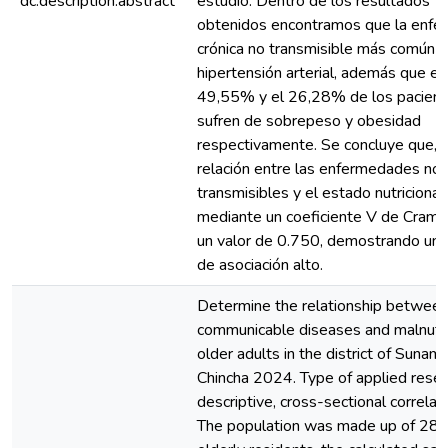
dc.description.abstract
estudio. Dentro de los resultados
obtenidos encontramos que la enf
crónica no transmisible más común f
hipertensión arterial, además que el
49,55% y el 26,28% de los pacien
sufren de sobrepeso y obesidad
respectivamente. Se concluye que, s
relación entre las enfermedades no
transmisibles y el estado nutricional,
mediante un coeficiente V de Crame
un valor de 0.750, demostrando un 
de asociación alto.
Determine the relationship betwee
communicable diseases and malnutrit
older adults in the district of Sunam
Chincha 2024. Type of applied resea
descriptive, cross-sectional correlati
The population was made up of 28