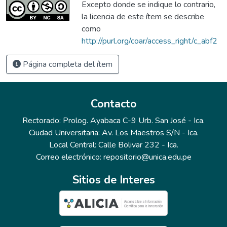
Excepto donde se indique lo contrario,
la licencia de este ítem se describe
como
http://purl.org/coar/access_right/c_abf2
Página completa del ítem
Contacto
Rectorado: Prolog. Ayabaca C-9 Urb. San José - Ica.
Ciudad Universitaria: Av. Los Maestros S/N - Ica.
Local Central: Calle Bolivar 232 - Ica.
Correo electrónico: repositorio@unica.edu.pe
Sitios de Interes