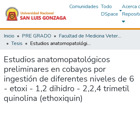
Comunidades
Todo
Acerca 
DSpace
Reposit
Inicio
PRE GRADO
Facultad de Medicina Veterinaria y Zootecnia
Tesis
Estudios anatomopatológicos preliminares en cobayos por ingestión de diferentes niveles de 6 - etoxi - 1,2 dihidro - 2,2,4 trimetil quinolina (ethoxiquin)
Estudios anatomopatológicos
preliminares en cobayos por
ingestión de diferentes niveles de 6
- etoxi - 1,2 dihidro - 2,2,4 trimetil
quinolina (ethoxiquin)