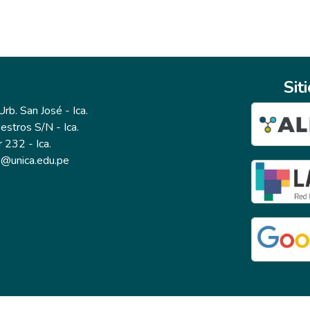
Sit
b. San José - Ica.
estros S/N - Ica.
r 232 - Ica.
io@unica.edu.pe