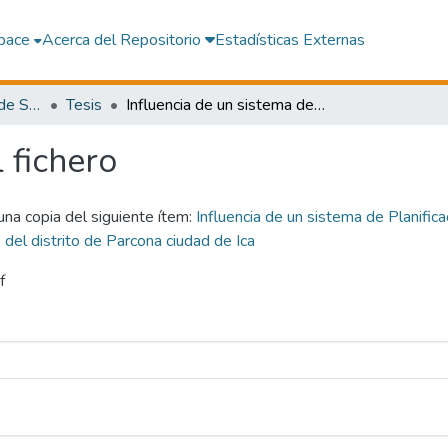
pace
Acerca del Repositorio
Estadísticas Externas
Facultad de Ingeniería de Sistemas
Tesis
Influencia de un sistema de Planificación de recursos empresariales para mejorar la toma de decisiones en la empresa rojas express del distrito de Parcona ciudad de Ica
l fichero
 una copia del siguiente ítem:
Influencia de un sistema de Planific
del distrito de Parcona ciudad de Ica
f