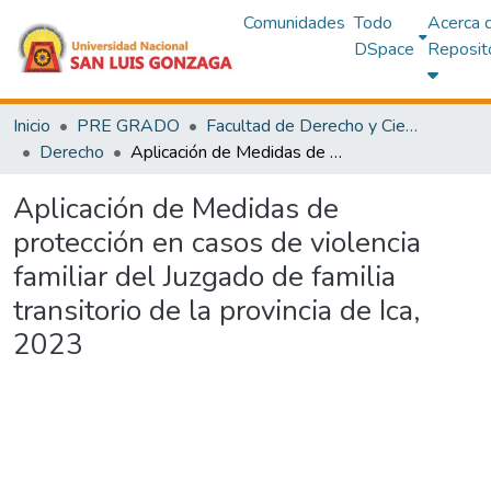
Comunidades
Todo
Acerca 
DSpace
Reposit
Inicio
PRE GRADO
Facultad de Derecho y Ciencias Políticas
Derecho
Aplicación de Medidas de protección en casos de violencia familiar del Juzgado de familia transitorio de la provincia de Ica, 2023
Aplicación de Medidas de
protección en casos de violencia
familiar del Juzgado de familia
transitorio de la provincia de Ica,
2023