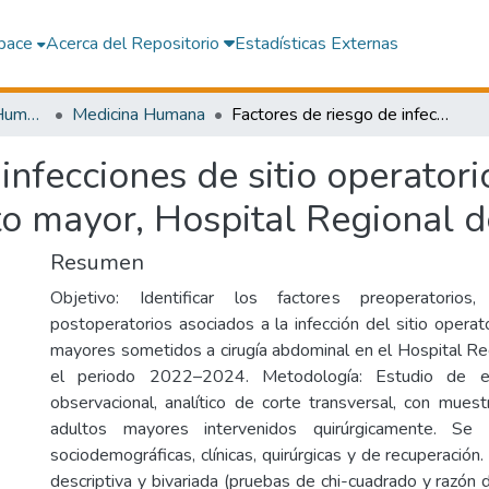
pace
Acerca del Repositorio
Estadísticas Externas
Facultad de Medicina Humana
Medicina Humana
Factores de riesgo de infecciones de sitio operatorio en cirugía abdominal en el adulto mayor, Hospital Regional de Ica 2022 - 2024
infecciones de sitio operatori
to mayor, Hospital Regional d
Resumen
Objetivo: Identificar los factores preoperatorios,
postoperatorios asociados a la infección del sitio operat
mayores sometidos a cirugía abdominal en el Hospital Re
el periodo 2022–2024. Metodología: Estudio de enf
observacional, analítico de corte transversal, con mues
adultos mayores intervenidos quirúrgicamente. Se a
sociodemográficas, clínicas, quirúrgicas y de recuperación.
descriptiva y bivariada (pruebas de chi-cuadrado y razó