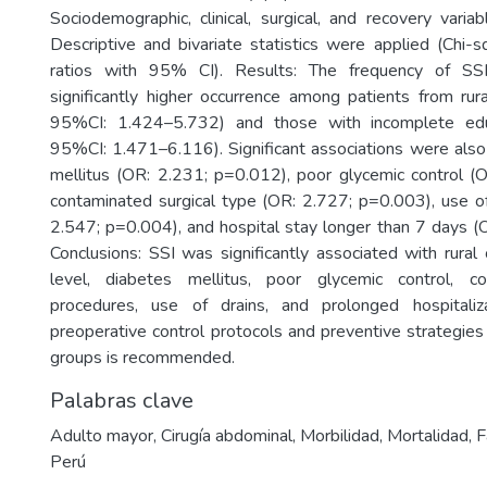
Sociodemographic, clinical, surgical, and recovery vari
Descriptive and bivariate statistics were applied (Chi-
ratios with 95% CI). Results: The frequency of S
significantly higher occurrence among patients from rur
95%CI: 1.424–5.732) and those with incomplete edu
95%CI: 1.471–6.116). Significant associations were also
mellitus (OR: 2.231; p=0.012), poor glycemic control (
contaminated surgical type (OR: 2.727; p=0.003), use of
2.547; p=0.004), and hospital stay longer than 7 days (
Conclusions: SSI was significantly associated with rural 
level, diabetes mellitus, poor glycemic control, co
procedures, use of drains, and prolonged hospitaliza
preoperative control protocols and preventive strategies
groups is recommended.
Palabras clave
Adulto mayor
,
Cirugía abdominal
,
Morbilidad
,
Mortalidad
,
F
Perú