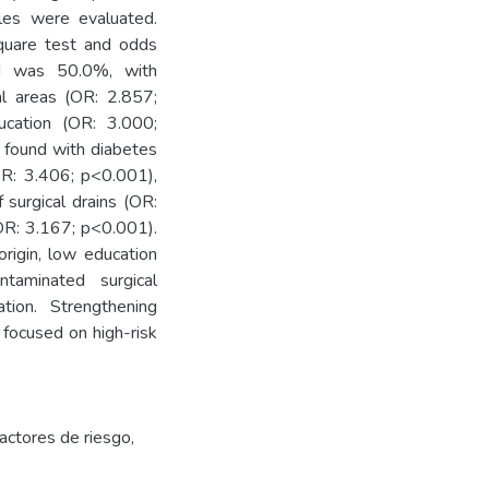
ables were evaluated.
square test and odds
SI was 50.0%, with
al areas (OR: 2.857;
cation (OR: 3.000;
 found with diabetes
OR: 3.406; p<0.001),
 surgical drains (OR:
OR: 3.167; p<0.001).
origin, low education
ntaminated surgical
tion. Strengthening
 focused on high-risk
actores de riesgo
,