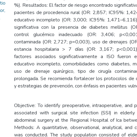
tio
%). Resultados: El factor de riesgo encontrado significat
or,
pacientes de procedencia rural (OR: 2,857; IC95%: 1,42
1
educativo incompleto (OR: 3,000; IC95%: 1,471–6,116).
significativa con la presencia de diabetes mellitus (
control glucémico inadecuado (OR: 3,406; p<0,001
contaminada (OR: 2,727; p=0,003), uso de drenajes (OR
estancia hospitalaria > 7 días (OR: 3,167; p<0,001)
factores asociados significativamente a ISO fueron el
educativo incompleto, comorbilidades como diabetes, ma
uso de drenaje quirúrgico, tipo de cirugía contaminad
prolongada. Se recomienda fortalecer los protocolos de 
y estrategias de prevención, con énfasis en pacientes vuln
Objective: To identify preoperative, intraoperative, and 
associated with surgical site infection (SSI) in elderl
abdominal surgery at the Regional Hospital of Ica bet
Methods: A quantitative, observational, analytical, and 
was conducted. The study population consisted of elderl