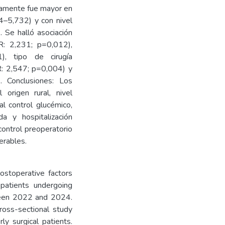
ivamente fue mayor en
4–5,732) y con nivel
 Se halló asociación
OR: 2,231; p=0,012),
), tipo de cirugía
: 2,547; p=0,004) y
. Conclusiones: Los
 origen rural, nivel
l control glucémico,
a y hospitalización
control preoperatorio
erables.
postoperative factors
y patients undergoing
ween 2022 and 2024.
cross-sectional study
y surgical patients.