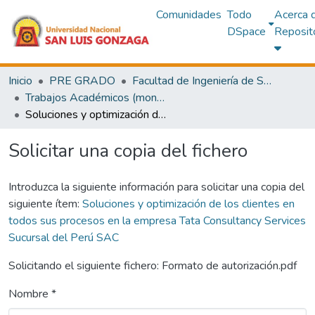
Comunidades
Todo
Acerca 
DSpace
Reposit
Inicio
PRE GRADO
Facultad de Ingeniería de Sistemas
Trabajos Académicos (monografías)
Soluciones y optimización de los clientes en todos sus procesos en la empresa Tata Consultancy Services Sucursal del Perú SAC
Solicitar una copia del fichero
Introduzca la siguiente información para solicitar una copia del
siguiente ítem:
Soluciones y optimización de los clientes en
todos sus procesos en la empresa Tata Consultancy Services
Sucursal del Perú SAC
Solicitando el siguiente fichero: Formato de autorización.pdf
Nombre *