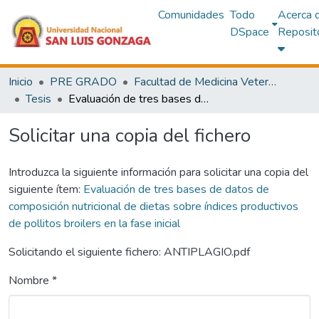
Comunidades
Todo
Acerca 
DSpace
Reposit
Inicio
PRE GRADO
Facultad de Medicina Veterinaria y Zootecnia
Tesis
Evaluación de tres bases de datos de composición nutricional de dietas sobre índices productivos de pollitos broilers en la fase inicial
Solicitar una copia del fichero
Introduzca la siguiente información para solicitar una copia del
siguiente ítem:
Evaluación de tres bases de datos de
composición nutricional de dietas sobre índices productivos
de pollitos broilers en la fase inicial
Solicitando el siguiente fichero: ANTIPLAGIO.pdf
Nombre *