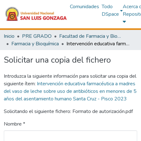
Comunidades
Todo
Acerca 
DSpace
Reposit
Inicio
PRE GRADO
Facultad de Farmacia y Bioquímica
Farmacia y Bioquímica
Intervención educativa farmacéutica a madres del vaso de leche sobre uso de antibióticos en menores de 5 años del asentamiento humano Santa Cruz - Pisco 2023
Solicitar una copia del fichero
Introduzca la siguiente información para solicitar una copia del
siguiente ítem:
Intervención educativa farmacéutica a madres
del vaso de leche sobre uso de antibióticos en menores de 5
años del asentamiento humano Santa Cruz - Pisco 2023
Solicitando el siguiente fichero: Formato de autorización.pdf
Nombre *