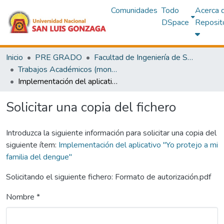
Comunidades
Todo
Acerca 
DSpace
Reposit
Inicio
PRE GRADO
Facultad de Ingeniería de Sistemas
Trabajos Académicos (monografías)
Implementación del aplicativo "Yo protejo a mi familia del dengue"
Solicitar una copia del fichero
Introduzca la siguiente información para solicitar una copia del
siguiente ítem:
Implementación del aplicativo "Yo protejo a mi
familia del dengue"
Solicitando el siguiente fichero: Formato de autorización.pdf
Nombre *