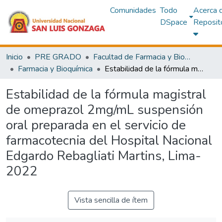
Comunidades
Todo
Acerca 
DSpace
Reposit
Inicio
PRE GRADO
Facultad de Farmacia y Bioquímica
Farmacia y Bioquímica
Estabilidad de la fórmula magistral de omeprazol 2mg/mL suspensión oral preparada en el servicio de farmacotecnia del Hospital Nacional Edgardo Rebagliati Martins, Lima-2022
Estabilidad de la fórmula magistral
de omeprazol 2mg/mL suspensión
oral preparada en el servicio de
farmacotecnia del Hospital Nacional
Edgardo Rebagliati Martins, Lima-
2022
Vista sencilla de ítem