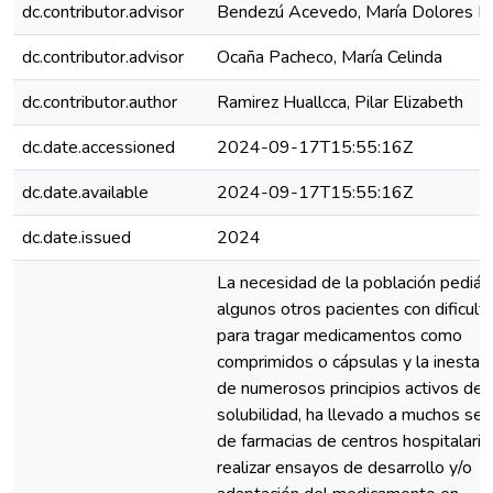
dc.contributor.advisor
Bendezú Acevedo, María Dolores R
dc.contributor.advisor
Ocaña Pacheco, María Celinda
dc.contributor.author
Ramirez Huallcca, Pilar Elizabeth
dc.date.accessioned
2024-09-17T15:55:16Z
dc.date.available
2024-09-17T15:55:16Z
dc.date.issued
2024
La necesidad de la población pediátr
algunos otros pacientes con dificult
para tragar medicamentos como
comprimidos o cápsulas y la inestabi
de numerosos principios activos de
solubilidad, ha llevado a muchos ser
de farmacias de centros hospitalario
realizar ensayos de desarrollo y/o