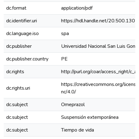
dc.format
application/pdf
dc.identifier.uri
https://hdl.handle.net/20.500.130
dc.language.iso
spa
dc.publisher
Universidad Nacional San Luis Gonz
dc.publisher.country
PE
dc.rights
http://purl.org/coar/access_right/c_a
https://creativecommons.org/licens
dc.rights.uri
nc/4.0/
dc.subject
Omeprazol
dc.subject
Suspensión extemporánea
dc.subject
Tiempo de vida