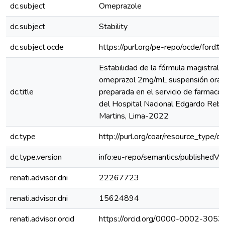
dc.subject
Omeprazole
dc.subject
Stability
dc.subject.ocde
https://purl.org/pe-repo/ocde/ford#
Estabilidad de la fórmula magistral 
omeprazol 2mg/mL suspensión oral
dc.title
preparada en el servicio de farmaco
del Hospital Nacional Edgardo Rebag
Martins, Lima-2022
dc.type
http://purl.org/coar/resource_type/c
dc.type.version
info:eu-repo/semantics/publishedVe
renati.advisor.dni
22267723
renati.advisor.dni
15624894
renati.advisor.orcid
https://orcid.org/0000-0002-305