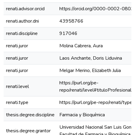
renati.advisor.orcid
https://orcid.org/0000-0002-080
renati.author.dni
43958766
renati.discipline
917046
renati.juror
Molina Cabrera, Aura
renati.juror
Laos Anchante, Doris Liduvina
renati.juror
Melgar Merino, Elizabeth Julia
https://purl.org/pe-
renati.level
repo/renati/level#tituloProfesional
renati.type
https://purl.org/pe-repo/renati/type
thesis.degree.discipline
Farmacia y Bioquímica
Universidad Nacional San Luis Gonz
thesis.degree.grantor
Facultad de Farmacia y Bioquímica