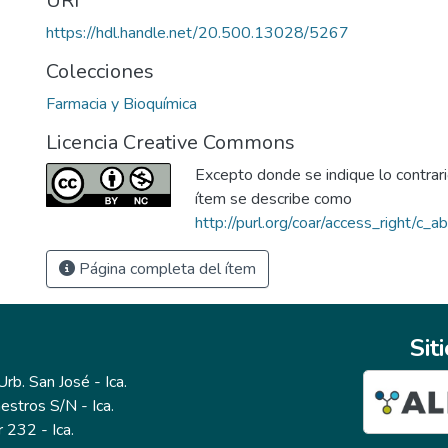
URI
https://hdl.handle.net/20.500.13028/5267
Colecciones
Farmacia y Bioquímica
Licencia Creative Commons
Excepto donde se indique lo contrario
ítem se describe como
http://purl.org/coar/access_right/c_a
Página completa del ítem
Sit
b. San José - Ica.
estros S/N - Ica.
r 232 - Ica.