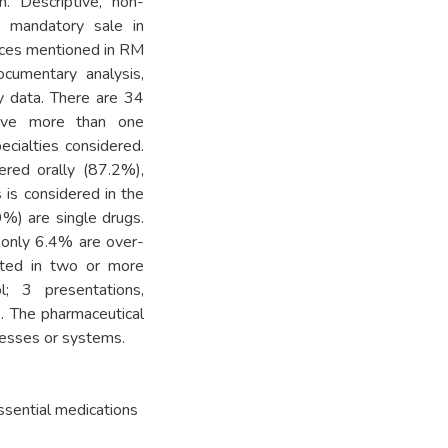
. Descriptive, non-
h mandatory sale in
vices mentioned in RM
umentary analysis,
ry data. There are 34
have more than one
ecialties considered.
ered orally (87.2%),
 is considered in the
.9%) are single drugs.
e only 6.4% are over-
nted in two or more
l; 3 presentations,
s. The pharmaceutical
ocesses or systems.
ssential medications