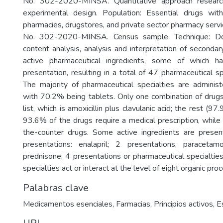
No. 302-2020-MINSA. Quantitative approach research
experimental design. Population: Essential drugs wit
pharmacies, drugstores, and private sector pharmacy ser
No. 302-2020-MINSA. Census sample. Technique: Doc
content analysis, analysis and interpretation of seconda
active pharmaceutical ingredients, some of which 
presentation, resulting in a total of 47 pharmaceutical sp
The majority of pharmaceutical specialties are administ
with 70.2% being tablets. Only one combination of drugs
list, which is amoxicillin plus clavulanic acid; the rest (97
93.6% of the drugs require a medical prescription, whil
the-counter drugs. Some active ingredients are prese
presentations: enalapril; 2 presentations, paracetamo
prednisone; 4 presentations or pharmaceutical specialtie
specialties act or interact at the level of eight organic pr
Palabras clave
Medicamentos esenciales
,
Farmacias
,
Principios activos
,
E