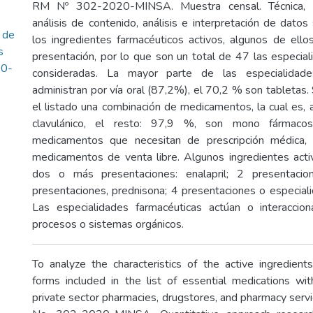
RM Nº 302-2020-MINSA. Muestra censal. Técnica, an
análisis de contenido, análisis e interpretación de dato
 de
los ingredientes farmacéuticos activos, algunos de ell
s
presentación, por lo que son un total de 47 las especia
20-
consideradas. La mayor parte de las especialidade
administran por vía oral (87,2%), el 70,2 % son tabletas.
el listado una combinación de medicamentos, la cual es, 
clavulánico, el resto: 97,9 %, son mono fármac
medicamentos que necesitan de prescripción médica,
medicamentos de venta libre. Algunos ingredientes act
dos o más presentaciones: enalapril; 2 presentacio
presentaciones, prednisona; 4 presentaciones o especial
Las especialidades farmacéuticas actúan o interaccio
procesos o sistemas orgánicos.
To analyze the characteristics of the active ingredient
forms included in the list of essential medications wi
private sector pharmacies, drugstores, and pharmacy serv