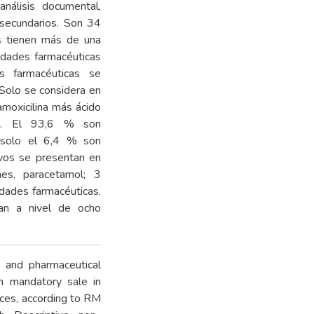
álisis documental,
s secundarios. Son 34
os tienen más de una
lidades farmacéuticas
s farmacéuticas se
 Solo se considera en
amoxicilina más ácido
os. El 93,6 % son
 solo el 6,4 % son
ivos se presentan en
nes, paracetamol; 3
idades farmacéuticas.
nan a nivel de ocho
s and pharmaceutical
th mandatory sale in
ices, according to RM