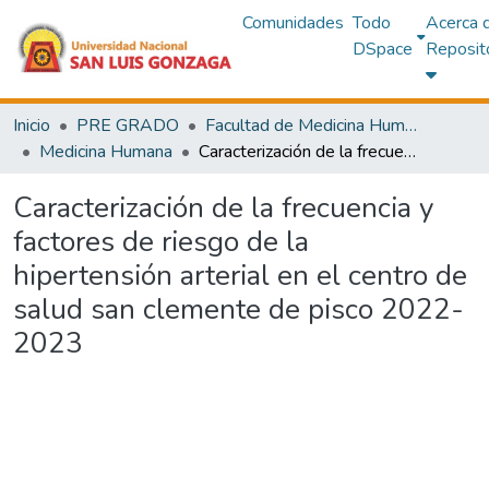
Comunidades
Todo
Acerca 
DSpace
Reposit
Inicio
PRE GRADO
Facultad de Medicina Humana
Medicina Humana
Caracterización de la frecuencia y factores de riesgo de la hipertensión arterial en el centro de salud san clemente de pisco 2022-2023
Caracterización de la frecuencia y
factores de riesgo de la
hipertensión arterial en el centro de
salud san clemente de pisco 2022-
2023