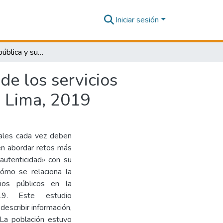
Iniciar sesión
Administración pública y su relación con la gestión de los servicios públicos en la Municipalidad Provincial de Cañete - Lima, 2019
de los servicios
- Lima, 2019
pales cada vez deben
en abordar retos más
«autenticidad» con su
cómo se relaciona la
cios públicos en la
19. Este estudio
escribir información,
. La población estuvo