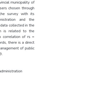
cial municipality of
ers chosen through
the survey with its
nistration and the
data collected in the
on is related to the
correlation of rs =
ds, there is a direct
management of public
9.
administration