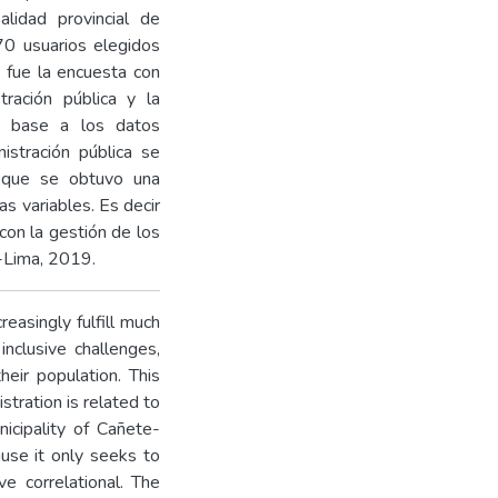
lidad provincial de
0 usuarios elegidos
a fue la encuesta con
tración pública y la
en base a los datos
istración pública se
a que se obtuvo una
s variables. Es decir
 con la gestión de los
e-Lima, 2019.
reasingly fulfill much
nclusive challenges,
heir population. This
tration is related to
icipality of Cañete-
ause it only seeks to
ve correlational. The