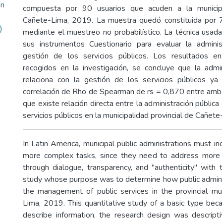
ón
compuesta por 90 usuarios que acuden a la municipa
Cañete-Lima, 2019. La muestra quedó constituida por 7
)
mediante el muestreo no probabilístico. La técnica usad
sus instrumentos Cuestionario para evaluar la adminis
gestión de los servicios públicos. Los resultados 
recogidos en la investigación, se concluye que la admin
relaciona con la gestión de los servicios públicos y
correlación de Rho de Spearman de rs = 0,870 entre amba
que existe relación directa entre la administración pública
servicios públicos en la municipalidad provincial de Cañet
In Latin America, municipal public administrations must inc
more complex tasks, since they need to address more i
through dialogue, transparency, and "authenticity" with t
study whose purpose was to determine how public adminis
the management of public services in the provincial mun
Lima, 2019. This quantitative study of a basic type bec
describe information, the research design was descripti