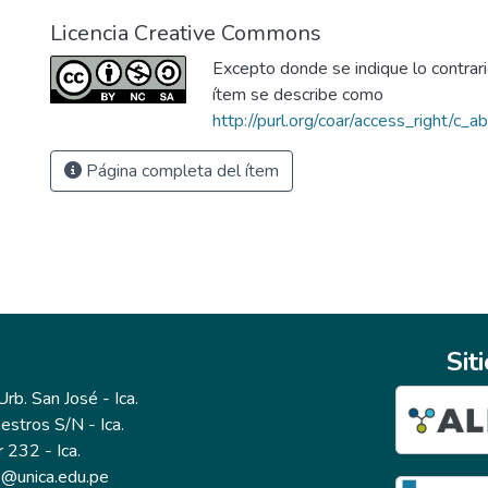
Licencia Creative Commons
Excepto donde se indique lo contrario
ítem se describe como
http://purl.org/coar/access_right/c_a
Página completa del ítem
Sit
b. San José - Ica.
estros S/N - Ica.
r 232 - Ica.
io@unica.edu.pe