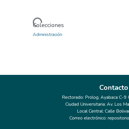
Cargando...
Colecciones
Administración
Contacto
Rectorado: Prolog. Ayabaca C-9 Ur
Ciudad Universitaria: Av. Los Ma
Local Central: Calle Boliva
Correo electrónico: repositor