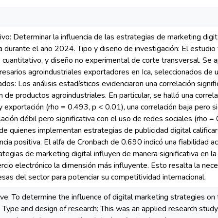
ivo: Determinar la influencia de las estrategias de marketing digi
a durante el año 2024. Tipo y diseño de investigación: El estudio 
e cuantitativo, y diseño no experimental de corte transversal. Se 
sarios agroindustriales exportadores en Ica, seleccionados de
ados: Los análisis estadísticos evidenciaron una correlación signif
ón de productos agroindustriales. En particular, se halló una corre
 exportación (rho = 0.493, p < 0.01), una correlación baja pero sig
lación débil pero significativa con el uso de redes sociales (rho 
e quienes implementan estrategias de publicidad digital califica
ia positiva. El alfa de Cronbach de 0.690 indicó una fiabilidad a
ategias de marketing digital influyen de manera significativa en l
ercio electrónico la dimensión más influyente. Esto resalta la ne
esas del sector para potenciar su competitividad internacional.
e: To determine the influence of digital marketing strategies on t
 Type and design of research: This was an applied research study, w