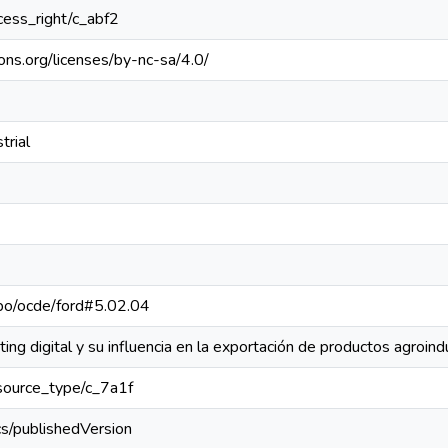
ccess_right/c_abf2
ons.org/licenses/by-nc-sa/4.0/
trial
repo/ocde/ford#5.02.04
ing digital y su influencia en la exportación de productos agroind
resource_type/c_7a1f
cs/publishedVersion