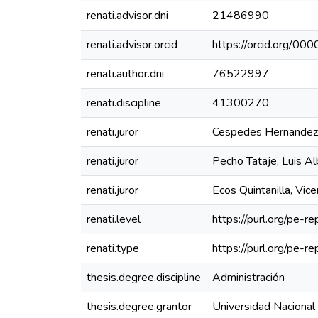
renati.advisor.dni
21486990
renati.advisor.orcid
https://orcid.org/
renati.author.dni
76522997
renati.discipline
41300270
renati.juror
Cespedes Hernandez
renati.juror
Pecho Tataje, Luis Al
renati.juror
Ecos Quintanilla, Vice
renati.level
https://purl.org/pe-re
renati.type
https://purl.org/pe-r
thesis.degree.discipline
Administración
thesis.degree.grantor
Universidad Nacional 