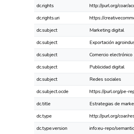
dc.rights
http://purl.org/coar/a
dc.rights.uri
https://creativecomm
dc.subject
Marketing digital
dc.subject
Exportación agroindus
dc.subject
Comercio electrónico
dc.subject
Publicidad digital
dc.subject
Redes sociales
dc.subject.ocde
https://purl.org/pe-
dc.title
Estrategias de market
dc.type
http://purl.org/coar/
dc.type.version
info:eu-repo/semanti