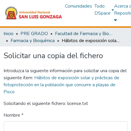
Comunidades
Todo
Acerca 
DSpace
Reposit
Inicio
PRE GRADO
Facultad de Farmacia y Bioquímica
Farmacia y Bioquímica
Hábitos de exposición solar y prácticas de fotoprotección en la población que concurre a playas de Pisco
Solicitar una copia del fichero
Introduzca la siguiente información para solicitar una copia del
siguiente ítem:
Hábitos de exposición solar y prácticas de
fotoprotección en la población que concurre a playas de
Pisco
Solicitando el siguiente fichero: license.txt
Nombre *