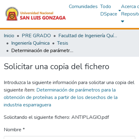
Comunidades
Todo
Acerca 
DSpace
Reposit
Inicio
PRE GRADO
Facultad de Ingeniería Química y Petroquímica
Ingeniería Química
Tesis
Determinación de parámetros para la obtención de proteínas a partir de los desechos de la industria esparraguera
Solicitar una copia del fichero
Introduzca la siguiente información para solicitar una copia del
siguiente ítem:
Determinación de parámetros para la
obtención de proteínas a partir de los desechos de la
industria esparraguera
Solicitando el siguiente fichero: ANTIPLAGIO.pdf
Nombre *