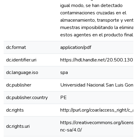
igual modo, se han detectado
contaminaciones cruzadas en el
almacenamiento, transporte y venta 
muestras imposibilitando la eliminac
estos agentes en el producto final.
dc.format
application/pdf
dc.identifier.uri
https://hdl.handle.net/20.500.130
dc.language.iso
spa
dc.publisher
Universidad Nacional San Luis Gonz
dc.publisher.country
PE
dc.rights
http://purl.org/coar/access_right/c_a
https://creativecommons.org/licens
dc.rights.uri
nc-sa/4.0/