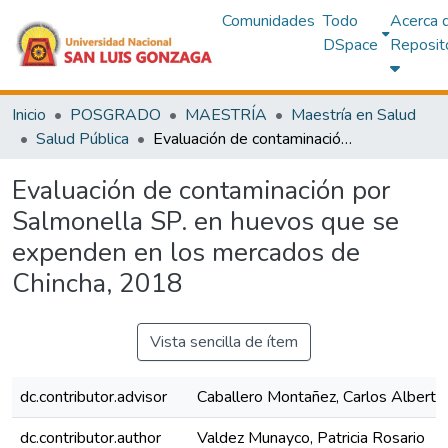
Comunidades
Todo
Acerca 
DSpace
Reposit
Inicio
POSGRADO
MAESTRÍA
Maestría en Salud
Salud Pública
Evaluación de contaminación por Salmonella SP. en huevos que se expenden en los mercados de Chincha, 2018
Evaluación de contaminación por
Salmonella SP. en huevos que se
expenden en los mercados de
Chincha, 2018
Vista sencilla de ítem
dc.contributor.advisor
Caballero Montañez, Carlos Alberto
dc.contributor.author
Valdez Munayco, Patricia Rosario