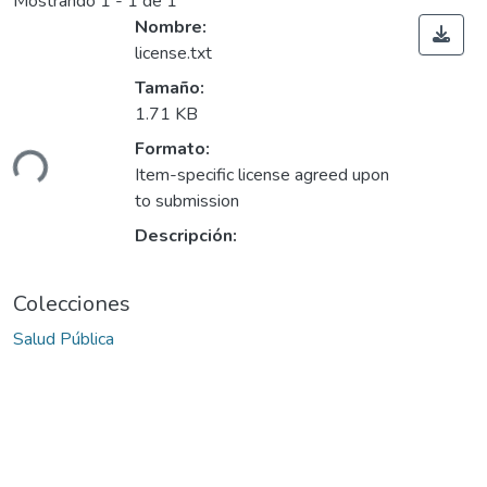
Mostrando
1 - 1 de 1
Nombre:
license.txt
Tamaño:
1.71 KB
gando...
Formato:
Item-specific license agreed upon
to submission
Descripción:
Colecciones
Salud Pública