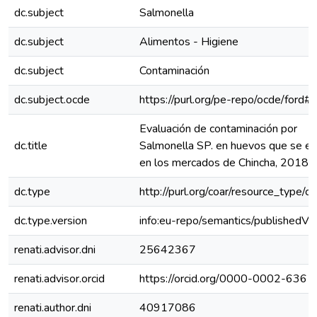
dc.subject
Salmonella
dc.subject
Alimentos - Higiene
dc.subject
Contaminación
dc.subject.ocde
https://purl.org/pe-repo/ocde/ford#
Evaluación de contaminación por
dc.title
Salmonella SP. en huevos que se e
en los mercados de Chincha, 2018
dc.type
http://purl.org/coar/resource_type/c
dc.type.version
info:eu-repo/semantics/publishedVe
renati.advisor.dni
25642367
renati.advisor.orcid
https://orcid.org/0000-0002-636
renati.author.dni
40917086