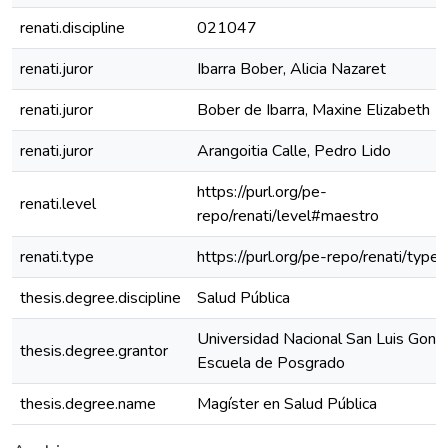
renati.discipline
021047
renati.juror
Ibarra Bober, Alicia Nazaret
renati.juror
Bober de Ibarra, Maxine Elizabeth
renati.juror
Arangoitia Calle, Pedro Lido
https://purl.org/pe-
renati.level
repo/renati/level#maestro
renati.type
https://purl.org/pe-repo/renati/type
thesis.degree.discipline
Salud Pública
Universidad Nacional San Luis Gonz
thesis.degree.grantor
Escuela de Posgrado
thesis.degree.name
Magíster en Salud Pública