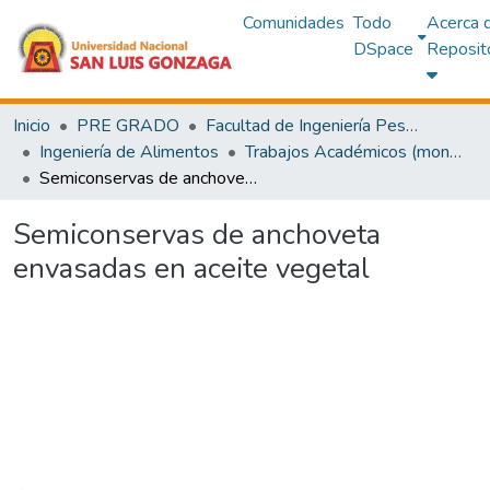
Comunidades
Todo
Acerca 
DSpace
Reposit
Inicio
PRE GRADO
Facultad de Ingeniería Pesquera y de Alimentos
Ingeniería de Alimentos
Trabajos Académicos (monografías)
Semiconservas de anchoveta envasadas en aceite vegetal
Semiconservas de anchoveta
envasadas en aceite vegetal