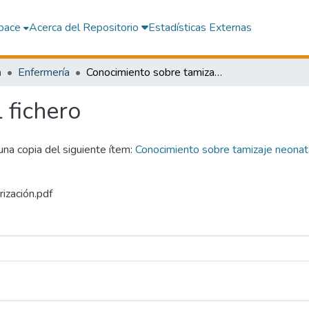
pace
Acerca del Repositorio
Estadísticas Externas
a
Enfermería
Conocimiento sobre tamizaje neonatal en madres de alojamiento conjunto del Hospital Regional de Ica 2022
l fichero
 una copia del siguiente ítem:
Conocimiento sobre tamizaje neonat
rización.pdf