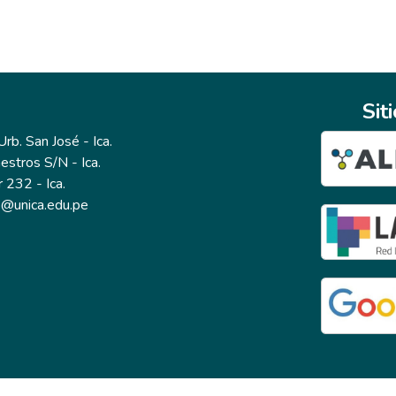
Sit
b. San José - Ica.
estros S/N - Ica.
r 232 - Ica.
io@unica.edu.pe