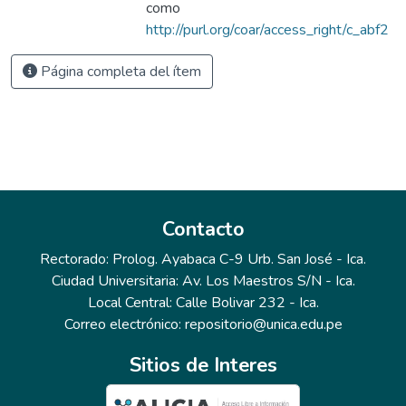
como
http://purl.org/coar/access_right/c_abf2
Página completa del ítem
Contacto
Rectorado: Prolog. Ayabaca C-9 Urb. San José - Ica.
Ciudad Universitaria: Av. Los Maestros S/N - Ica.
Local Central: Calle Bolivar 232 - Ica.
Correo electrónico: repositorio@unica.edu.pe
Sitios de Interes