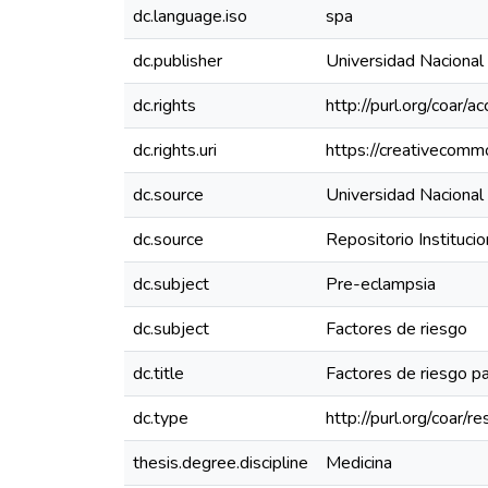
dc.language.iso
spa
dc.publisher
Universidad Nacional
dc.rights
http://purl.org/coar/a
dc.rights.uri
https://creativecomm
dc.source
Universidad Nacional
dc.source
Repositorio Instituc
dc.subject
Pre-eclampsia
dc.subject
Factores de riesgo
dc.title
Factores de riesgo pa
dc.type
http://purl.org/coar/
thesis.degree.discipline
Medicina