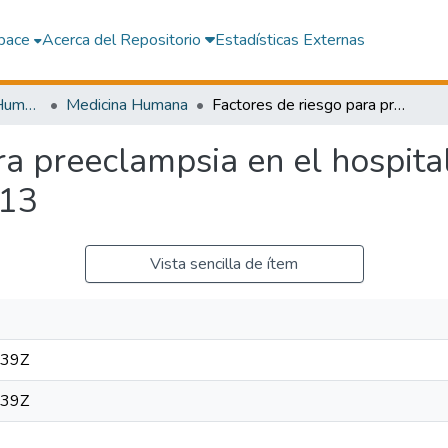
pace
Acerca del Repositorio
Estadísticas Externas
Facultad de Medicina Humana
Medicina Humana
Factores de riesgo para preeclampsia en el hospital María Auxiliadora, octubre-diciembre 2013
ra preeclampsia en el hospita
013
Vista sencilla de ítem
:39Z
:39Z