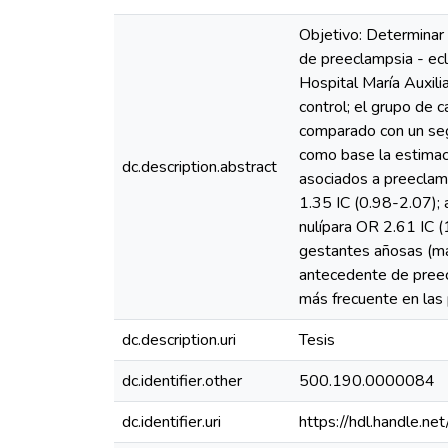
Objetivo: Determinar 
de preeclampsia - ecl
Hospital María Auxili
control; el grupo de 
comparado con un seg
como base la estimac
dc.description.abstract
asociados a preeclam
1.35 IC (0.98-2.07);
nulípara OR 2.61 IC (
gestantes añosas (ma
antecedente de preecl
más frecuente en las
dc.description.uri
Tesis
dc.identifier.other
500.190.0000084
dc.identifier.uri
https://hdl.handle.