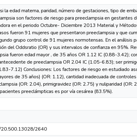
si la edad materna, paridad, número de gestaciones, tipo de emb
ampsia son factores de riesgo para preeclampsia en gestantes de
adora en el periodo Octubre- Diciembre 2013 Material y Métodos:
casos fueron 91 mujeres que presentaron preeclampsia y que cumplí
undo grupo control de 91 mujeres normotensas. En el análisis pa
ión del Oddsratio (OR) y sus intervalos de confianza en 95%. Re
psia fueron edad mayor , de 35 años OR 1.12 IC (0.88-3.42); co
 antecedente de preeclampsia OR 2.04 IC (1.05-6.83); ser primig
1.83-7.12) Conclusiones: Los factores de riesgo en estudiado as
yores de 35 años) (OR: 1.12), cantidad inadecuada de controles 
ampsia (OR: 2.04), primigravidez (OR: 2.75) y nuliparidad (OR: 2
 pacientes preeclámpticas es por vía cesárea (83.5%).
net/20.500.13028/2640