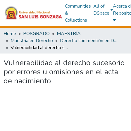
Communities
All of
Acerca d
&
DSpace
Reposito
Collections
Home
POSGRADO
MAESTRÍA
Maestría en Derecho
Derecho con mención en Derecho Civil y Comercial
Vulnerabilidad al derecho sucesorio por errores u omisiones en el acta de nacimiento
Vulnerabilidad al derecho sucesorio
por errores u omisiones en el acta
de nacimiento