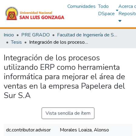
Comunidades
Todo
Acerca 
DSpace
Reposit
Inicio
PRE GRADO
Facultad de Ingeniería de Sistemas
Tesis
Integración de los procesos utilizando ERP como herramienta informática para mejorar el área de ventas en la empresa Papelera del Sur S.A
Integración de los procesos
utilizando ERP como herramienta
informática para mejorar el área de
ventas en la empresa Papelera del
Sur S.A
Vista sencilla de ítem
dc.contributor.advisor
Morales Loaiza, Alonso