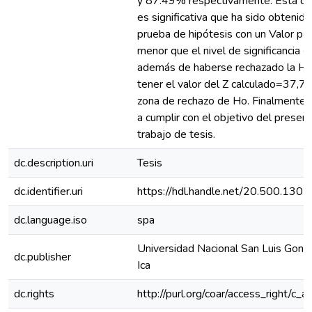
y 87.49% respectivamente. Esta dif
es significativa que ha sido obtenida
prueba de hipótesis con un Valor p
menor que el nivel de significancia 
además de haberse rechazado la Ho
tener el valor del Z calculado=37,79
zona de rechazo de Ho. Finalmente 
a cumplir con el objetivo del presen
trabajo de tesis.
dc.description.uri
Tesis
dc.identifier.uri
https://hdl.handle.net/20.500.130
dc.language.iso
spa
Universidad Nacional San Luis Gonz
dc.publisher
Ica
dc.rights
http://purl.org/coar/access_right/c_a