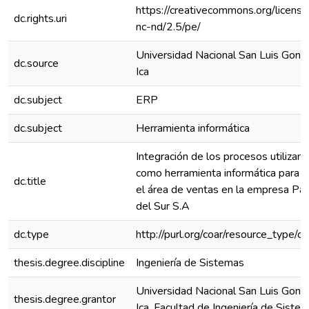
https://creativecommons.org/licens
dc.rights.uri
nc-nd/2.5/pe/
Universidad Nacional San Luis Gonz
dc.source
Ica
dc.subject
ERP
dc.subject
Herramienta informática
Integración de los procesos utiliza
como herramienta informática para m
dc.title
el área de ventas en la empresa Pa
del Sur S.A
dc.type
http://purl.org/coar/resource_type/c
thesis.degree.discipline
Ingeniería de Sistemas
Universidad Nacional San Luis Gonz
thesis.degree.grantor
Ica. Facultad de Ingeniería de Siste