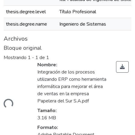
thesis.degree.level
Título Profesional
thesis.degree.name
Ingeniero de Sistemas
Archivos
Bloque original
Mostrando
1 - 1 de 1
Nombre:
Integración de los procesos
utilizando ERP como herramienta
informática para mejorar el área
de ventas en la empresa
ndo...
Papelera del Sur S.A.pdf
Tamaño:
3.16 MB
Formato:
Adobe Portable Document