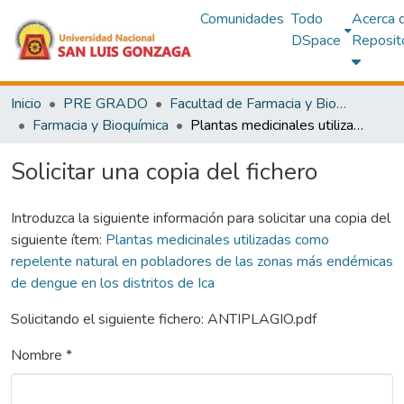
Comunidades
Todo
Acerca 
DSpace
Reposit
Inicio
PRE GRADO
Facultad de Farmacia y Bioquímica
Farmacia y Bioquímica
Plantas medicinales utilizadas como repelente natural en pobladores de las zonas más endémicas de dengue en los distritos de Ica
Solicitar una copia del fichero
Introduzca la siguiente información para solicitar una copia del
siguiente ítem:
Plantas medicinales utilizadas como
repelente natural en pobladores de las zonas más endémicas
de dengue en los distritos de Ica
Solicitando el siguiente fichero: ANTIPLAGIO.pdf
Nombre *