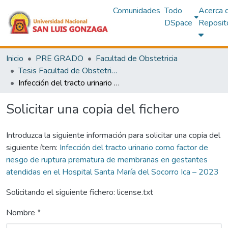
Comunidades
Todo
Acerca 
DSpace
Reposit
Inicio
PRE GRADO
Facultad de Obstetricia
Tesis Facultad de Obstetricia
Infección del tracto urinario como factor de riesgo de ruptura prematura de membranas en gestantes atendidas en el Hospital Santa María del Socorro Ica – 2023
Solicitar una copia del fichero
Introduzca la siguiente información para solicitar una copia del
siguiente ítem:
Infección del tracto urinario como factor de
riesgo de ruptura prematura de membranas en gestantes
atendidas en el Hospital Santa María del Socorro Ica – 2023
Solicitando el siguiente fichero: license.txt
Nombre *