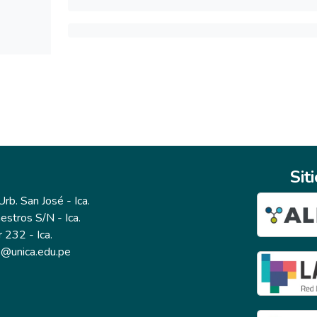
Sit
b. San José - Ica.
estros S/N - Ica.
r 232 - Ica.
io@unica.edu.pe