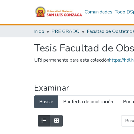
Comunidades
Todo DS
Inicio
PRE GRADO
Facultad de Obstetrici
Tesis Facultad de Obst
URI permanente para esta colección
https://hd
Examinar
Buscar
Por fecha de publicación
Por a