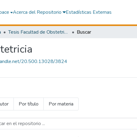
pace
Acerca del Repositorio
Estadísticas Externas
a
Tesis Facultad de Obstetricia
Buscar
etricia
l.handle.net/20.500.13028/3824
utor
Por título
Por materia