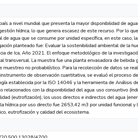
 país a nivel mundial que presenta la mayor disponibilidad de agua
estión hídrica, lo que genera escasez de este recurso. Por lo que,
l de agua que se consume por unidad específica, en este caso, la
gación planteado fue: Evaluar la sostenibilidad ambiental de la hu
cia de Ica, Año 2021. El enfoque metodológico de la investigación
l transversal. La muestra fue una planta envasadora de bebida ga
muestreo no probabilístico. Para la recolección de datos se real
instrumento de observación cuantitativa, se evaluó el proceso de p
ía establecida por la ISO 14046 y la herramienta de Análisis de
o relacionados con la disponibilidad del agua: uso consuntivo (índ
lidad (eutrofización), los usos directos e indirectos del agua (ene
la hídrica por uso directo fue 2653,42 m3 por unidad funcional y 
ico, eutrofización y calidad del ecosistema.
net/20.500.13028/4700