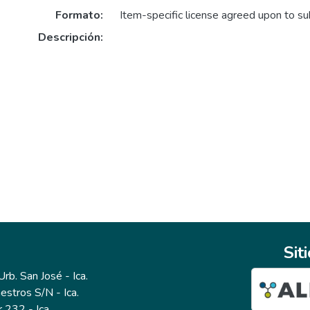
Formato:
Item-specific license agreed upon to s
Descripción:
Sit
b. San José - Ica.
estros S/N - Ica.
r 232 - Ica.