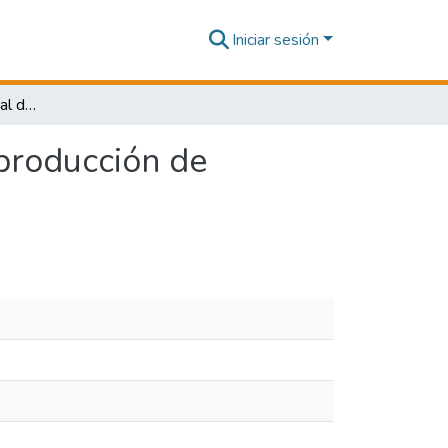
Iniciar sesión
Sostenibilidad ambiental de la huella hídrica en la producción de bebidas gaseosas en la provincia de Ica, año 2021
 producción de