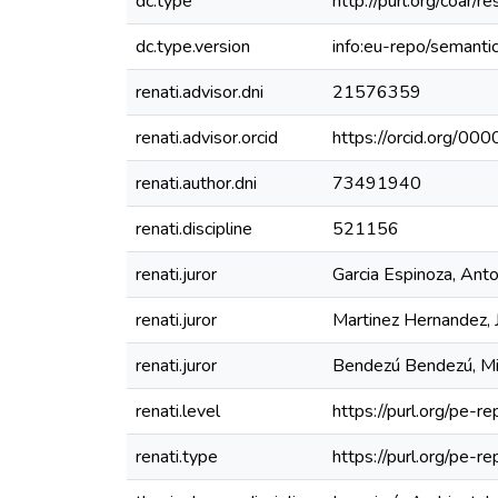
dc.type
http://purl.org/coar/
dc.type.version
info:eu-repo/semanti
renati.advisor.dni
21576359
renati.advisor.orcid
https://orcid.org/
renati.author.dni
73491940
renati.discipline
521156
renati.juror
Garcia Espinoza, Anto
renati.juror
Martinez Hernandez, 
renati.juror
Bendezú Bendezú, Mi
renati.level
https://purl.org/pe-re
renati.type
https://purl.org/pe-r