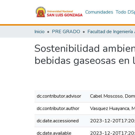
Comunidades
Todo DS
Inicio
PRE GRADO
Sostenibilidad ambien
bebidas gaseosas en l
dc.contributor.advisor
Cabel Moscoso, Dom
dc.contributor.author
Vasquez Huayanca, M
dc.date.accessioned
2023-12-20T17:20
dc.date.available
2023-12-20T17:20