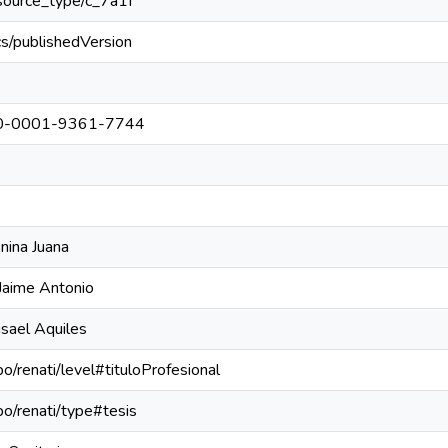
resource_type/c_7a1f
cs/publishedVersion
0000-0001-9361-7744
nina Juana
Jaime Antonio
sael Aquiles
po/renati/level#tituloProfesional
epo/renati/type#tesis