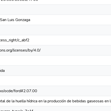
 San Luis Gonzaga
ccess_right/c_abf2
ons.org/licenses/by/4.0/
ida
repo/ocde/ford#2.07.00
tal de la huella hídrica en la producción de bebidas gaseosas en l