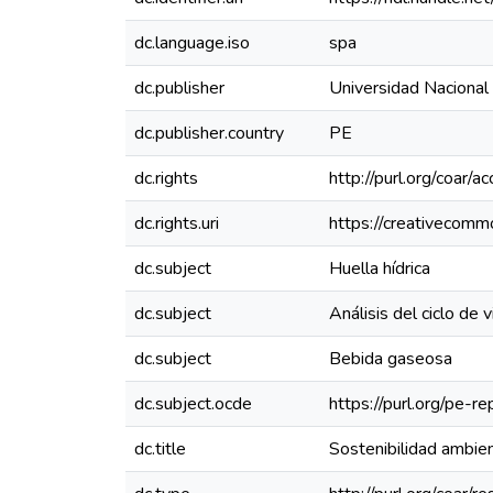
dc.language.iso
spa
dc.publisher
Universidad Nacional
dc.publisher.country
PE
dc.rights
http://purl.org/coar/a
dc.rights.uri
https://creativecomm
dc.subject
Huella hídrica
dc.subject
Análisis del ciclo de v
dc.subject
Bebida gaseosa
dc.subject.ocde
https://purl.org/pe-
dc.title
Sostenibilidad ambien