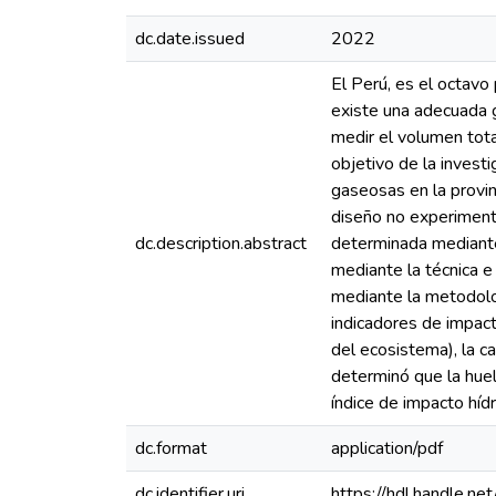
dc.date.issued
2022
El Perú, es el octavo
existe una adecuada g
medir el volumen tota
objetivo de la investi
gaseosas en la provin
diseño no experimenta
dc.description.abstract
determinada mediante 
mediante la técnica e 
mediante la metodolog
indicadores de impact
del ecosistema), la ca
determinó que la huel
índice de impacto hídr
dc.format
application/pdf
dc.identifier.uri
https://hdl.handle.