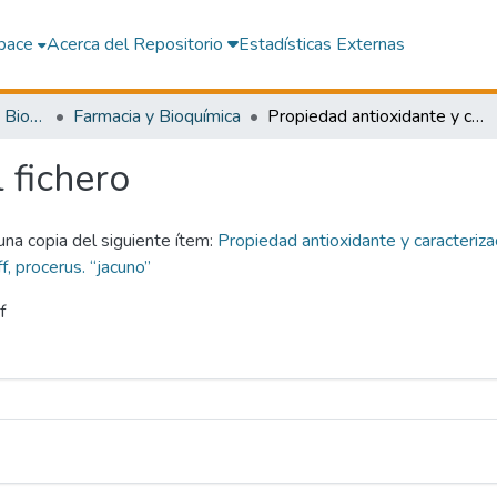
pace
Acerca del Repositorio
Estadísticas Externas
Facultad de Farmacia y Bioquímica
Farmacia y Bioquímica
Propiedad antioxidante y caracterización química del extracto etanólico, mucílago y bagazo de la cactácea silvestre Armatocereus aff, procerus. “jacuno”
l fichero
 una copia del siguiente ítem:
Propiedad antioxidante y caracteriza
, procerus. “jacuno”
f