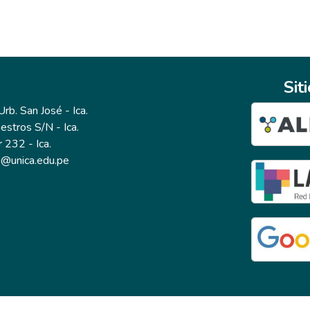
Sit
b. San José - Ica.
estros S/N - Ica.
r 232 - Ica.
io@unica.edu.pe