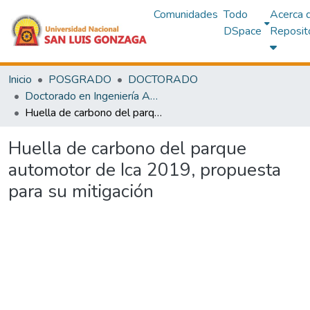
Comunidades
Todo
Acerca 
DSpace
Reposit
Inicio
POSGRADO
DOCTORADO
Doctorado en Ingeniería Ambiental y Sanitaria
Huella de carbono del parque automotor de Ica 2019, propuesta para su mitigación
Huella de carbono del parque
automotor de Ica 2019, propuesta
para su mitigación