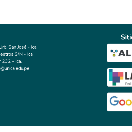
Sit
b. San José - Ica.
estros S/N - Ica.
r 232 - Ica.
io@unica.edu.pe