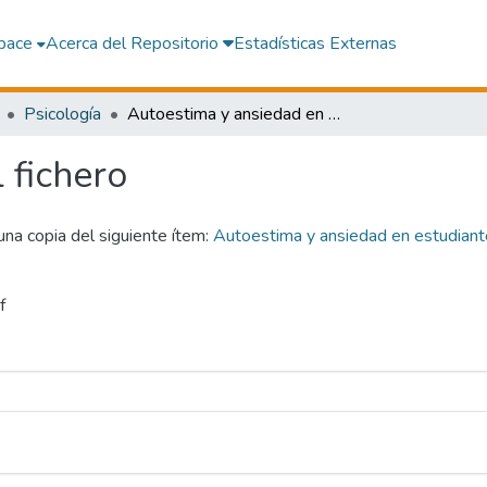
pace
Acerca del Repositorio
Estadísticas Externas
Psicología
Autoestima y ansiedad en estudiantes del quinto año de secundaria de una institución educativa pública de Lima, 2022
l fichero
 una copia del siguiente ítem:
Autoestima y ansiedad en estudiante
f