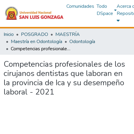
Comunidades
Todo
Acerca 
DSpace
Reposit
Inicio
POSGRADO
MAESTRÍA
Maestría en Odontología
Odontología
Competencias profesionales de los cirujanos dentistas que laboran en la provincia de Ica y su desempeño laboral - 2021
Competencias profesionales de los
cirujanos dentistas que laboran en
la provincia de Ica y su desempeño
laboral - 2021