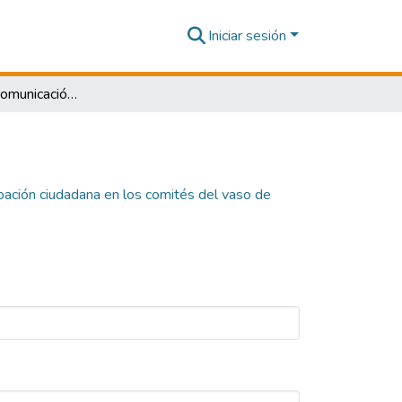
Iniciar sesión
Barreras de la comunicación y participación ciudadana en los comités del vaso de leche del distrito de Tupac Amaru Inca - provincia de Pisco 2023
ipación ciudadana en los comités del vaso de