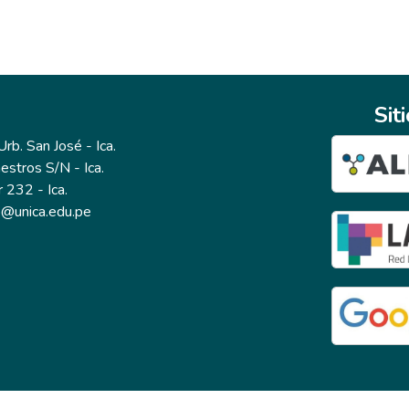
Sit
b. San José - Ica.
estros S/N - Ica.
r 232 - Ica.
io@unica.edu.pe